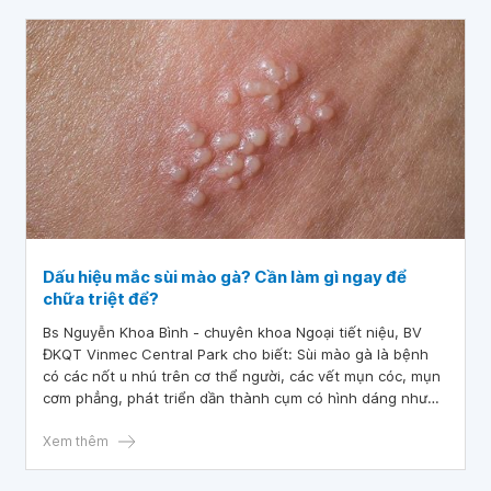
Dấu hiệu mắc sùi mào gà? Cần làm gì ngay để
chữa triệt để?
Bs Nguyễn Khoa Bình - chuyên khoa Ngoại tiết niệu, BV
ĐKQT Vinmec Central Park cho biết: Sùi mào gà là bệnh
có các nốt u nhú trên cơ thể người, các vết mụn cóc, mụn
cơm phẳng, phát triển dần thành cụm có hình dáng như
bông súp lơ, nặng nhất là hình dạng chiếc mào của gà
trống. Sùi mào gà lây truyền chủ yếu qua đường tình dục,
Xem thêm
bao gồm cả quan hệ tình dục bằng miệng, âm đạo và hậu
môn.