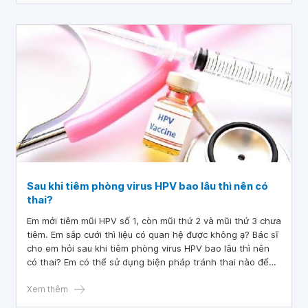
Sau khi tiêm phòng virus HPV bao lâu thì nên có
thai?
Em mới tiêm mũi HPV số 1, còn mũi thứ 2 và mũi thứ 3 chưa
tiêm. Em sắp cưới thì liệu có quan hệ được không ạ? Bác sĩ
cho em hỏi sau khi tiêm phòng virus HPV bao lâu thì nên
có thai? Em có thể sử dụng biện pháp tránh thai nào để
không ảnh hưởng đến sức khỏe sinh sản sau này? Em cám
ơn ạ!
Xem thêm