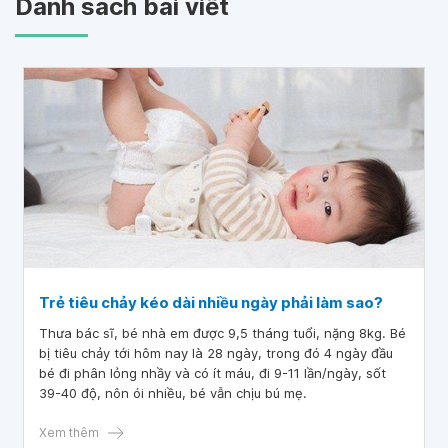
Danh sách bài viết
Trẻ tiêu chảy kéo dài nhiều ngày phải làm sao?
Thưa bác sĩ, bé nhà em được 9,5 tháng tuổi, nặng 8kg. Bé
bị tiêu chảy tới hôm nay là 28 ngày, trong đó 4 ngày đầu
bé đi phân lỏng nhầy và có ít máu, đi 9-11 lần/ngày, sốt
39-40 độ, nôn ói nhiều, bé vẫn chịu bú mẹ.
Xem thêm