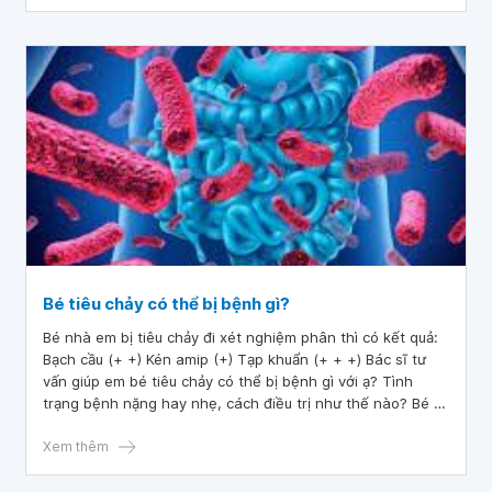
Bé tiêu chảy có thể bị bệnh gì?
Bé nhà em bị tiêu chảy đi xét nghiệm phân thì có kết quả:
Bạch cầu (+ +) Kén amip (+) Tạp khuẩn (+ + +) Bác sĩ tư
vấn giúp em bé tiêu chảy có thể bị bệnh gì với ạ? Tình
trạng bệnh nặng hay nhẹ, cách điều trị như thế nào? Bé bị
tiêu chảy 5 ngày rồi, ngày đi 3 lần. Lúc đầu phân lợn cợn
rồi sau đó chỉ có nước.
Xem thêm