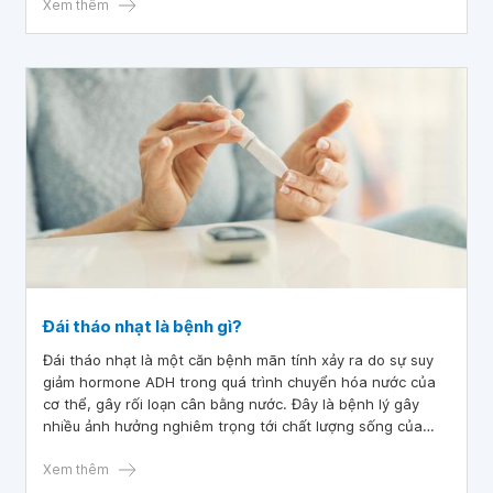
giác trước nguy cơ mắc phải căn bệnh này.
Xem thêm
Đái tháo nhạt là bệnh gì?
Đái tháo nhạt là một căn bệnh mãn tính xảy ra do sự suy
giảm hormone ADH trong quá trình chuyển hóa nước của
cơ thể, gây rối loạn cân bằng nước. Đây là bệnh lý gây
nhiều ảnh hưởng nghiêm trọng tới chất lượng sống của
bệnh nhân.
Xem thêm