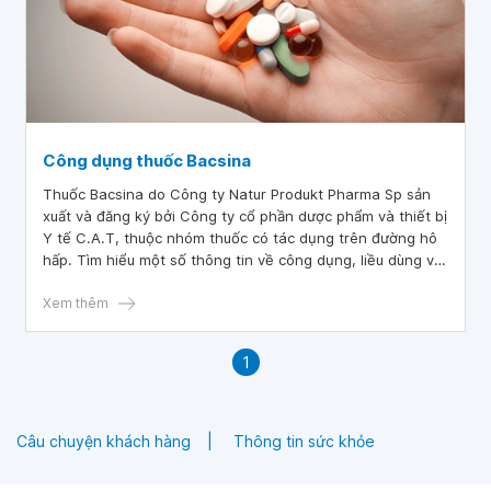
Công dụng thuốc Bacsina
Thuốc Bacsina do Công ty Natur Produkt Pharma Sp sản
xuất và đăng ký bởi Công ty cổ phần dược phẩm và thiết bị
Y tế C.A.T, thuộc nhóm thuốc có tác dụng trên đường hô
hấp. Tìm hiểu một số thông tin về công dụng, liều dùng và
lưu ý khi sử dụng Bacsina sẽ giúp người bệnh dùng thuốc
an toàn.
Xem thêm
1
Câu chuyện khách hàng
Thông tin sức khỏe