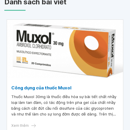
Danh sách bài viết
Công dụng của thuốc Muxol
Thuốc Muxol 30mg là thuốc điều hòa sự bài tiết chất nhầy
loại làm tan đàm, có tác động trên pha gel của chất nhầy
bằng cách cắt đứt cầu nối disulfure của các glycoprotein
và như thế làm cho sự long đờm được dễ dàng. Trên thị
trường hiện nay có rất nhiều thông tin về sản phẩm thuốc
Muxol tuy nhiên còn chưa đầy đủ. Để hiểu rõ hơn Muxol là
Xem thêm