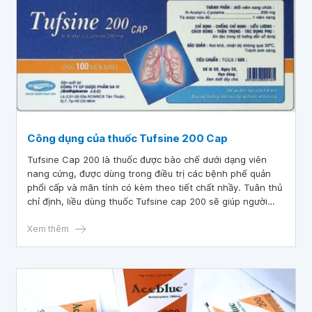
Công dụng của thuốc Tufsine 200 Cap
Tufsine Cap 200 là thuốc được bào chế dưới dạng viên
nang cứng, được dùng trong điều trị các bệnh phế quản
phổi cấp và mãn tính có kèm theo tiết chất nhầy. Tuân thủ
chỉ định, liều dùng thuốc Tufsine cap 200 sẽ giúp người
bệnh nâng cao hiệu quả điều trị và tránh được những tác
dụng phụ không mong muốn.
Xem thêm