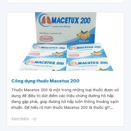
thuốc gì, công dụng của thuốc Muxol là gì, hãy cùng tìm
hiểu thêm trong bài viết dưới đây.
Công dụng thuốc Macetux 200
Thuốc Macetux 200 là một trong những loại thuốc được sử
dụng để điều trị dứt điểm các triệu chứng đường hô hấp
đang gặp phải, giúp đường hô hấp luôn thông thoáng sạch
khuẩn. Để hiểu rõ hơn thuốc Macetux 200 là thuốc gì?
Công dụng thuốc Macetux 200 là gì? Cách uống thế nào
là đúng? Các đặc điểm cần để ý quan tâm khi dùng? Bài
Xem thêm
viết bên dưới đây sẽ giúp bạn hiểu rõ hơn về thuốc
Macetux 200.