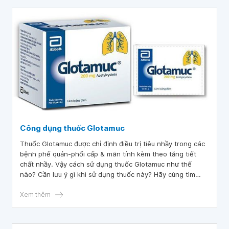
Công dụng thuốc Glotamuc
Thuốc Glotamuc được chỉ định điều trị tiêu nhầy trong các
bệnh phế quản-phổi cấp & mãn tính kèm theo tăng tiết
chất nhầy. Vậy cách sử dụng thuốc Glotamuc như thế
nào? Cần lưu ý gì khi sử dụng thuốc này? Hãy cùng tìm
hiểu những thông tin cần thiết về thuốc Glotamuc qua bài
viết dưới đây.
Xem thêm