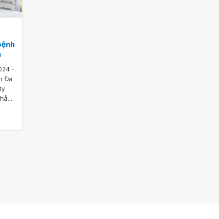
 bệnh
h
024 -
n Đa
ty
phẫu
 nhi
ệnh