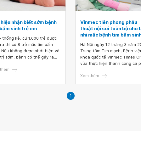
 hiệu nhận biết sớm bệnh
Vinmec tiên phong phẫu
 bẩm sinh trẻ em
thuật nội soi toàn bộ cho
nhi mắc bệnh tim bẩm sin
 thống kê, cứ 1.000 trẻ được
 ra thì có 8 trẻ mắc tim bẩm
Hà Nội ngày 12 tháng 3 năm 2
. Nếu không được phát hiện và
Trung tâm Tim mạch, Bệnh việ
 trị sớm, bệnh có thể gây ra
khoa quốc tế Vinmec Times Ci
g ảnh hưởng nặng nề đến sức
vừa thực hiện thành công ca 
 sau này, thậm chí có nguy cơ
thêm
thuật nội soi toàn bộ cho bệnh
tử vong.
H.A (3 tuổi, nặng 18kg) mắc b
Xem thêm
tim bẩm sinh.
1