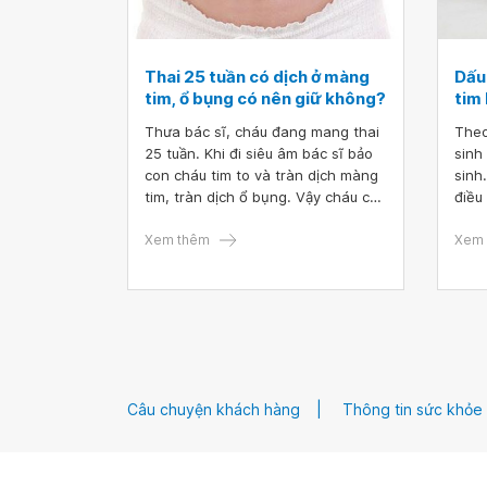
Thai 25 tuần có dịch ở màng
Dấu
tim, ổ bụng có nên giữ không?
tim
Thưa bác sĩ, cháu đang mang thai
Theo
25 tuần. Khi đi siêu âm bác sĩ bảo
sinh
con cháu tim to và tràn dịch màng
sinh
tim, tràn dịch ổ bụng. Vậy cháu có
điều
nên giữ không ạ?
nhữn
Xem thêm
khoẻ
Xem 
gây 
Câu chuyện khách hàng
Thông tin sức khỏe