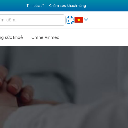
Tìm bác sĩ
Chăm sóc khách hàng
ng sức khoẻ
Online.Vinmec