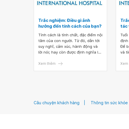
Trắc nghiệm: Điều gì ảnh
Trắc
hưởng đến tính cách của bạn?
tác 
Tính cách là tính chất, đặc điểm nội
Tuổi
tâm của con người. Từ đó, dẫn tới
định
suy nghĩ, cảm xúc, hành động và
Để b
lời nói; hay còn được định nghĩa là
và t
bao hàm tâm trạng, thái độ, ý kiến ​​
trắc
và được thể hiện rõ ràng nhất
Xem thêm
Xem 
trong các tương tác với người
khác. Vậy, bạn đã biết những điều
gì chi phối và tác động đến tính
cách của mỗi chúng ta chưa? Trả
lời nhanh 9 câu hỏi trắc nghiệm sau
sẽ giúp bạn hiểu hơn về vấn đề
Câu chuyện khách hàng
Thông tin sức khỏe
này.