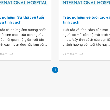
 nghiệm: Sự thật về tuổi
Trắc nghiệm về tuổi tác v
và tính cách
tính cách
 tác có những ảnh hưởng nhất
Tuổi tác và tính cách của một
 tới tính cách của con người.
người có mối liên hệ mật thiết 
iết mối quan hệ giữa tuổi tác
nhau. Vậy tính cách của bạn li
ính cách, bạn đọc hãy làm bài
bị ảnh hưởng bởi tuổi tác hay
 nghiệm dưới đây.
không? Trả lời nhanh 11 câu tr
thêm
nghiệm dưới đây sẽ giúp bạn có
Xem thêm
giải đáp cụ thể.
1