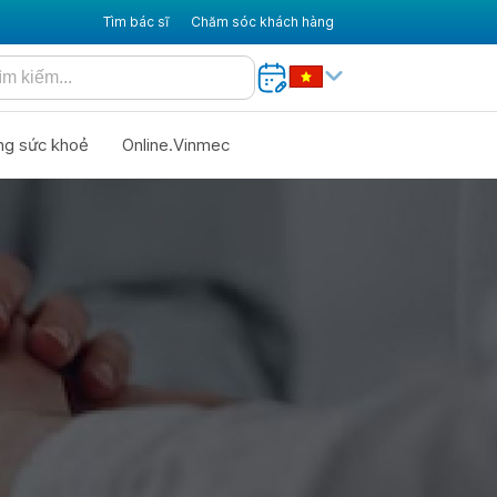
Tìm bác sĩ
Chăm sóc khách hàng
ng sức khoẻ
Online.Vinmec