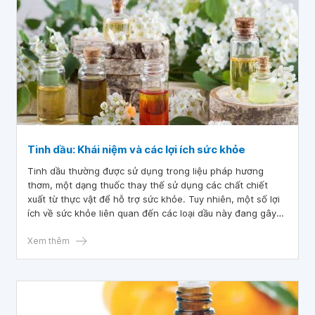
Tinh dầu: Khái niệm và các lợi ích sức khỏe
Tinh dầu thường được sử dụng trong liệu pháp hương
thơm, một dạng thuốc thay thế sử dụng các chất chiết
xuất từ ​​thực vật để hỗ trợ sức khỏe. Tuy nhiên, một số lợi
ích về sức khỏe liên quan đến các loại dầu này đang gây
tranh cãi. Bài viết này cung cấp thêm các thông tin để giải
thích tất cả về tinh dầu và tác dụng của tinh dầu đối với
Xem thêm
sức khỏe.