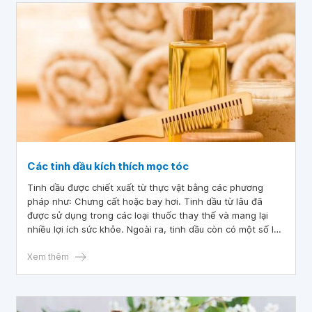
Các tinh dầu kích thích mọc tóc
Tinh dầu được chiết xuất từ ​​thực vật bằng các phương
pháp như: Chưng cất hoặc bay hơi. Tinh dầu từ lâu đã
được sử dụng trong các loại thuốc thay thế và mang lại
nhiều lợi ích sức khỏe. Ngoài ra, tinh dầu còn có một số lợi
ích giúp cải thiện sức khỏe của tóc. Các loại dầu khác nhau
có thể giúp tóc phát triển đến thêm độ chắc khỏe và bóng
Xem thêm
mượt.