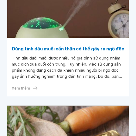
Dùng tinh dầu muỗi cẩn thận có thể gây ra ngộ độc
Tinh dầu đuổi muỗi được nhiều hộ gia đình sử dụng nhằm
mục đích xua đuổi côn trùng. Tuy nhiên, việc sử dụng sản
phẩm không đúng cách đã khiến nhiều người bị ngộ độc,
gây ảnh hưởng nghiêm trọng đến tính mạng. Do đó, bạn
và gia đình nên thận trọng khi sử dụng các loại tinh dầu
đuổi muỗi.
Xem thêm