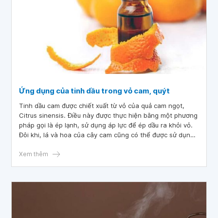
Ứng dụng của tinh dầu trong vỏ cam, quýt
Tinh dầu cam được chiết xuất từ ​​vỏ của quả cam ngọt,
Citrus sinensis. Điều này được thực hiện bằng một phương
pháp gọi là ép lạnh, sử dụng áp lực để ép dầu ra khỏi vỏ.
Đôi khi, lá và hoa của cây cam cũng có thể được sử dụng.
Nghiên cứu đã chỉ ra rằng một số loại tinh dầu có thể có
những lợi ích sức khỏe cụ thể.
Xem thêm