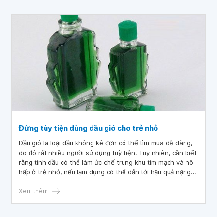
Đừng tùy tiện dùng dầu gió cho trẻ nhỏ
Dầu gió là loại dầu không kê đơn có thể tìm mua dễ dàng,
do đó rất nhiều người sử dụng tuỳ tiện. Tuy nhiên, cần biết
rằng tinh dầu có thể làm ức chế trung khu tim mạch và hô
hấp ở trẻ nhỏ, nếu lạm dụng có thể dẫn tới hậu quả nặng
nề, thậm chí là tử vong. Vậy trẻ em có được dùng dầu gió
không? Lưu ý khi sử dụng là gì?
Xem thêm