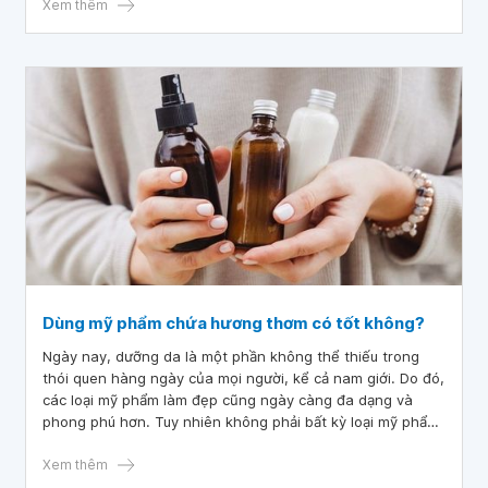
Xem thêm
Dùng mỹ phẩm chứa hương thơm có tốt không?
Ngày nay, dưỡng da là một phần không thể thiếu trong
thói quen hàng ngày của mọi người, kể cả nam giới. Do đó,
các loại mỹ phẩm làm đẹp cũng ngày càng đa dạng và
phong phú hơn. Tuy nhiên không phải bất kỳ loại mỹ phẩm
nào cũng có thành phần sạch và an toàn cho người dùng,
đặc biệt các hương liệu tạo mùi mỹ phẩm. Vậy dùng mỹ
Xem thêm
phẩm chứa hương thơm có tốt không?