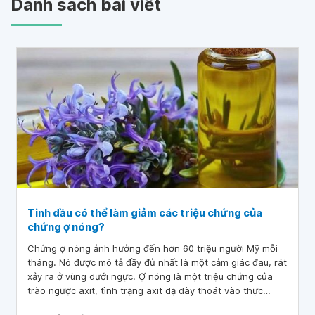
Danh sách bài viết
Tinh dầu có thể làm giảm các triệu chứng của
chứng ợ nóng?
Chứng ợ nóng ảnh hưởng đến hơn 60 triệu người Mỹ mỗi
tháng. Nó được mô tả đầy đủ nhất là một cảm giác đau, rát
xảy ra ở vùng dưới ngực. Ợ nóng là một triệu chứng của
trào ngược axit, tình trạng axit dạ dày thoát vào thực
quản, ống dẫn thức ăn và đồ uống đến dạ dày của bạn.