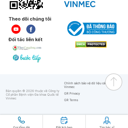
Theo dõi chúng tôi
Đối tác liên kết
Chính sách bảo vệ dữ liệu cá nhân của
Vinmec
Bản quyền © 2026 thuộc về Công ty
GR Privacy
Cổ phần Bệnh viện Đa khoa Quốc tế
Vinmec
GR Terms
Gọi tổng đài
Đặt lịch hẹn
Tìm bác sĩ