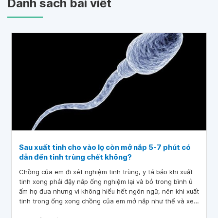
Danh sách bài viết
Sau xuất tinh cho vào lọ còn mở nắp 5-7 phút có
dẫn đến tinh trùng chết không?
Chồng của em đi xét nghiệm tinh trùng, y tá bảo khi xuất
tinh xong phải đậy nắp ống nghiệm lại và bỏ trong bình ủ
ấm họ đưa nhưng vì không hiểu hết ngôn ngữ, nên khi xuất
tinh trong ống xong chồng của em mở nắp như thế và xem
5-7 phút ở ngoài môi trường như vậy và khi có kết quả thì