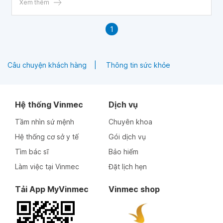
tinh trùng sống 0%. Vậy bác sĩ cho em hỏi sau xuất tinh
Xem thêm
cho vào lọ còn mở nắp 5-7 phút có dẫn đến tinh trùng chết
không? Bởi vì, em đọc thì thấy nếu khi xuất tinh ra ngoài
1
môi trường nếu không được bảo quản nhiệt độ thích hợp
sau 2 phút tinh trùng sẽ chết. Mong được nhận hồi đáp
của bác sĩ, em cảm ơn bác sĩ.
Câu chuyện khách hàng
Thông tin sức khỏe
Hệ thống Vinmec
Dịch vụ
Tầm nhìn sứ mệnh
Chuyên khoa
Hệ thống cơ sở y tế
Gói dịch vụ
Tìm bác sĩ
Bảo hiểm
Làm việc tại Vinmec
Đặt lịch hẹn
Tải App MyVinmec
Vinmec shop