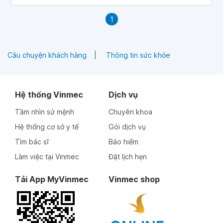
trong cơ thể. Trong bài viết này, chúng tôi sẽ tập trung
vào cấu trúc giải phẫu của hạch hạnh nhân, và các vai trò
1
của cấu trúc này đối với phản ứng cảm xúc, ra quyết định
và trí nhớ.
Câu chuyện khách hàng
Thông tin sức khỏe
Hệ thống Vinmec
Dịch vụ
Tầm nhìn sứ mệnh
Chuyên khoa
Hệ thống cơ sở y tế
Gói dịch vụ
Tìm bác sĩ
Bảo hiểm
Làm việc tại Vinmec
Đặt lịch hẹn
Tải App MyVinmec
Vinmec shop