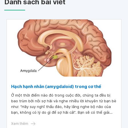
Danh sách bài viết
Hạch hạnh nhân (amygdaloid) trong cơ thể
Ở một thời điểm nào đó trong cuộc đời, chúng ta đều bị
bao trùm bởi nỗi sợ hãi và nghe nhiều lời khuyên từ bạn bè
như: “Hãy suy nghĩ thấu đáo, hãy lắng nghe bộ não của
bạn, không có lý do gì để sợ hãi cả!”. Bạn sẽ có thể giải
thích cho họ là tâm chấn của nỗi sợ hãi nằm trong chính
bộ não, và nó được gọi là hạch hạnh nhân (amygdaloid)
Xem thêm