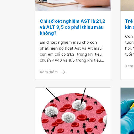
Chỉ số xét nghiệm AST là 21,2
Trẻ 
và ALT 9,5 có phải thiếu máu
kín 
không?
Con 
Em đi xét nghiệm máu cho con
tượn
phát hiện độ hoạt Ast và Alt máu
hôi.
con em chỉ có 21.2, trong khi tiêu
tuổi
chuẩn <=40 và 9.5 trong khi tiêu
hôi 
chuẩn <=37. Vậy bác sĩ cho em hỏi,
khám
Xem 
chỉ số xét nghiệm AST là 21,2 và
Xem thêm
nghi
ALT 9,5 có phải thiếu máu không ạ?