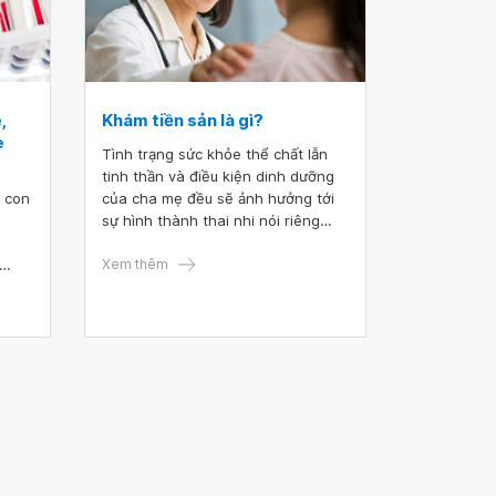
,
Khám tiền sản là gì?
e
Tình trạng sức khỏe thể chất lẫn
tinh thần và điều kiện dinh dưỡng
o con
của cha mẹ đều sẽ ảnh hưởng tới
sự hình thành thai nhi nói riêng
cũng như cuộc đời của đứa trẻ sau
sinh. Nên trước sinh chuẩn bị có
Xem thêm
khỏe
con các bạn hãy chuẩn bị một cách
đoán
nghiêm túc và đúng đắn.
cose