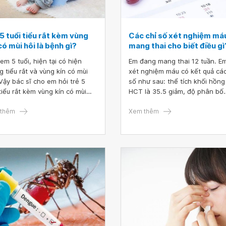
5 tuổi tiểu rắt kèm vùng
Các chỉ số xét nghiệm máu
có mùi hôi là bệnh gì?
mang thai cho biết điều gì
em 5 tuổi, hiện tại có hiện
Em đang mang thai 12 tuần. E
g tiểu rắt và vùng kín có mùi
xét nghiệm máu có kết quả các
 Vậy bác sĩ cho em hỏi trẻ 5
số như sau: thể tích khối hồng
 tiểu rắt kèm vùng kín có mùi
HCT là 35.5 giảm, độ phân bố
là bệnh gì? Em nên cho bé
TC(PDW) là 9,8 thấp, số lượng
 ở khoa nào và cần làm xét
thêm
bạch cầu WBC là 11.2 G/L tăng,
Xem thêm
ệm gì
lượng bạch cầu đoạn GRAn là
7.85G/L tăng. Xin hỏi bác sĩ, cá
số xét nghiệm máu khi mang t
cho biết điều gì ạ? Cảm ơn bác