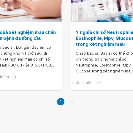
 quả xét nghiệm máu chẩn
Ý nghĩa chỉ số Neutrophile
n bệnh đa hồng cầu
Eosinophile, Mpv, Glucos
trong xét nghiệm máu
 bác sĩ. Đợt gần đây em có
u chứng khó hít thở sâu, đi
Chào bác sĩ. Bác sĩ có thể ch
 xét nghiệm máu có chỉ số
xin thông tin ý nghĩa chỉ số
au: RBC 6.17 (4.3-5.8) HGB
Neutrophile, Eosinophile, Mpv,
60) HCT 0.53 (0,312-
Glucose trong xét nghiệm máu
1)
thêm
được không ạ. Con khám sức 
trong công ty thì bác sĩ chẩn 
Xem thêm
con bị lao ạ. Neutrophile 66.70
Eosinophile 0.37 Mpv 5.39 Glu
6.51
1
2