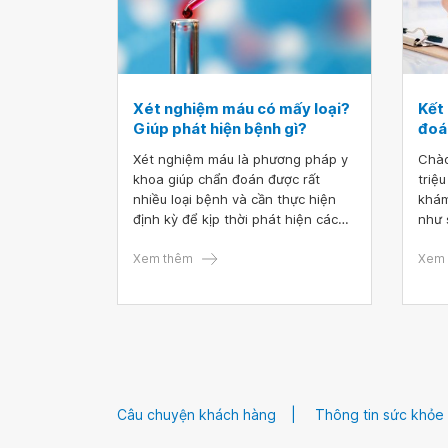
Xét nghiệm máu có mấy loại?
Kết
Giúp phát hiện bệnh gì?
đoá
Xét nghiệm máu là phương pháp y
Chào
khoa giúp chẩn đoán được rất
triệ
nhiều loại bệnh và cần thực hiện
khám
định kỳ để kịp thời phát hiện các
như s
vấn đề của cơ thể. Chủ động xét
178 (130-1
nghiệm máu tổng quát là phương
Xem thêm
0,47
Xem 
pháp hiệu quả giúp bảo vệ sức
khỏe chính bản thân và gia đình
mình.
Câu chuyện khách hàng
Thông tin sức khỏe