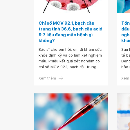
Chỉ số MCV 92.1, bạch cầu
Tổn
trung tính 36.6, bạch cầu acid
dấu
9.7 liệu đang mắc bệnh gì
nghi
không?
khá
Bác sĩ cho em hỏi, em đi khám sức
Sau 
khỏe định kỳ và có làm xét nghiệm
tế b
máu. Phiếu kết quả xét nghiệm có
Deng
chỉ số MCV 92.1, bạch cầu trung
bào 
tính 36.6, bạch cầu acid 9.7 liệu
ngày
đang mắc bệnh gì không? Em có
Xem thêm
bệnh
Xem 
nên làm những xét nghiệm lâm
tích
sàng chuyên sâu hay không ạ?
có c
Cảm ơn bác sĩ!
khi 
định
khôn