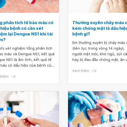
g phân tích tế bào máu có
Thường xuyên chảy máu 
 hiệu bệnh có cần xét
kèm chóng mặt là dấu hiệ
ệm lại Dengue NS1 khi tái
bệnh gì?
m?
Em thường xuyên bị chảy máu
khi xét nghiệm tổng phân tích
(liên tục trong vòng 14 ngày),
ào máu và Dengue NS1, kết quả
người mệt mỏi, khó ngủ, sút c
ue NS1 là âm tính, kết quả tế
hay bị đau đầu chóng mặt, ăn 
máu có dấu hiệu của bệnh của
kém. Vậy bác sĩ cho em hỏi t
 thứ 2 xuất hiện dấu hiệu
xuyên chảy máu cam kèm chó
Xem thêm
. Bác sĩ cho em hỏi tổng phân
thêm
mặt là dấu hiệu bệnh gì
 tế bào máu có dấu hiệu bệnh
ần xét nghiệm lại Dengue NS1
tái khám ngày thứ 4 để xác
 dương tính hay âm tính
g? Em cảm ơn.