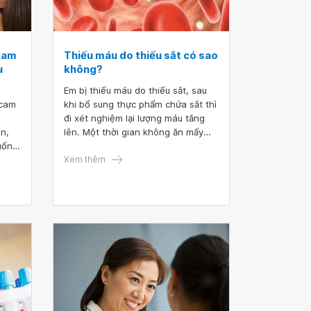
cam
Thiếu máu do thiếu sắt có sao
u
không?
Em bị thiếu máu do thiếu sắt, sau
 cam
khi bổ sung thực phẩm chứa sắt thì
đi xét nghiệm lại lượng máu tăng
ân,
lên. Một thời gian không ăn mấy
uống
nữa thì lượng máu lại giảm. Vậy bác
hường
sĩ cho em hỏi thiếu máu do thiếu
Xem thêm
ng
sắt có sao không? Em có nguy cơ
mắc tan máu bẩm sinh không? Em
cảm ơn bác sĩ.