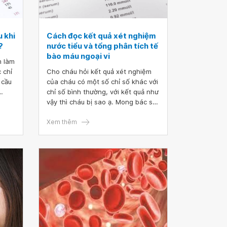
 khi
Cách đọc kết quả xét nghiệm
?
nước tiểu và tổng phân tích tế
bào máu ngoại vi
m làm
 chỉ
Cho cháu hỏi kết quả xét nghiệm
 cầu
của cháu có một số chỉ số khác với
chỉ số bình thường, với kết quả như
vậy thì cháu bị sao ạ. Mong bác sĩ
 số
tư vấn thêm cách đọc kết quả xét
nghiệm nước tiểu và tổng phân tích
Xem thêm
c chỉ
tế bào máu ngoại vi.
hai
 sĩ.