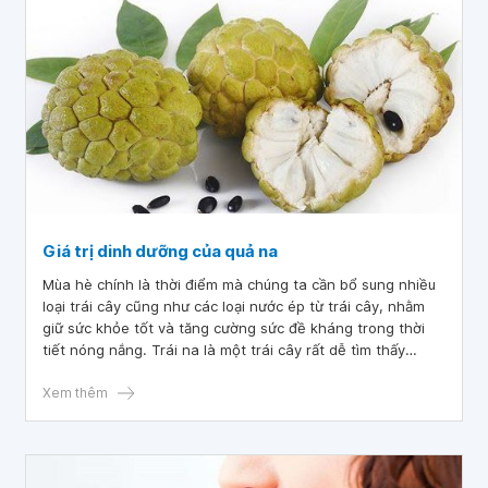
Giá trị dinh dưỡng của quả na
Mùa hè chính là thời điểm mà chúng ta cần bổ sung nhiều
loại trái cây cũng như các loại nước ép từ trái cây, nhằm
giữ sức khỏe tốt và tăng cường sức đề kháng trong thời
tiết nóng nắng. Trái na là một trái cây rất dễ tìm thấy
trong mùa hè không chỉ ngon mà dinh dưỡng của quả na
rất cao. Trái na có thể dùng ăn như một loại hoa quả hàng
Xem thêm
ngày, bồi bổ sức khỏe cho người ốm, hoặc hoa quả ăn dặm
cho bé.