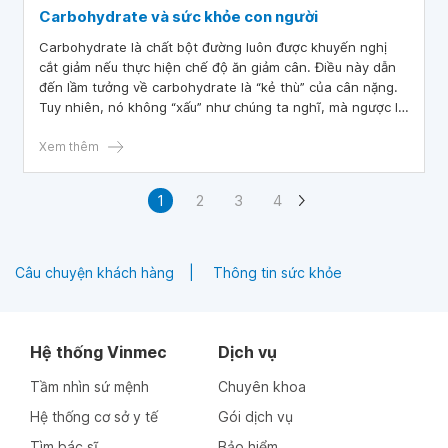
Carbohydrate và sức khỏe con người
Carbohydrate là chất bột đường luôn được khuyến nghị
cắt giảm nếu thực hiện chế độ ăn giảm cân. Điều này dẫn
đến lầm tưởng về carbohydrate là “kẻ thù” của cân nặng.
Tuy nhiên, nó không “xấu” như chúng ta nghĩ, mà ngược lại
carb tốt cho sức khỏe thể chất và tinh thần.
Xem thêm
1
2
3
4
Câu chuyện khách hàng
Thông tin sức khỏe
Hệ thống Vinmec
Dịch vụ
Tầm nhìn sứ mệnh
Chuyên khoa
Hệ thống cơ sở y tế
Gói dịch vụ
Tìm bác sĩ
Bảo hiểm