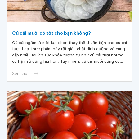
Củ cải muối có tốt cho bạn không?
Củ cải ngâm là một lựa chọn thay thế thuận tiện cho củ cải
tươi. Loại thực phẩm này rất giàu chất dinh dưỡng và cung
cấp nhiều lợi ích sức khỏe tương tự như củ cải tươi nhưng
có hạn sử dụng lâu hơn. Tuy nhiên, củ cải muối cũng có
thể chứa nhiều muối và đường, nhiều người tự hỏi liệu củ
cải muối có thực sự tốt cho cơ thể hay không.
Xem thêm