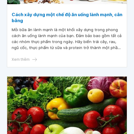
Cách xây dựng một chế độ ăn uống lành mạnh, cân
bằng
Mỗi bữa ăn lành mạnh là một khối xây dựng trong phong
cách ăn uống lành mạnh của bạn. Đảm bảo bao gồm tất cả
các nhóm thực phẩm trong ngày. Hãy biến trái cây, rau,
ngũ cốc, thực phẩm từ sữa và protein trở thành một phần
của bữa ăn chính và bữa phụ hàng ngày của bạn. Ngoài
ra, hạn chế thêm đường, chất béo bão hòa và natri. Bài
Xem thêm
viết dưới đây, bạn sẽ tìm thấy thông tin hữu ích để biết
một chế độ ăn lành mạnh và cân bằng cho chính bạn và
gia đình.