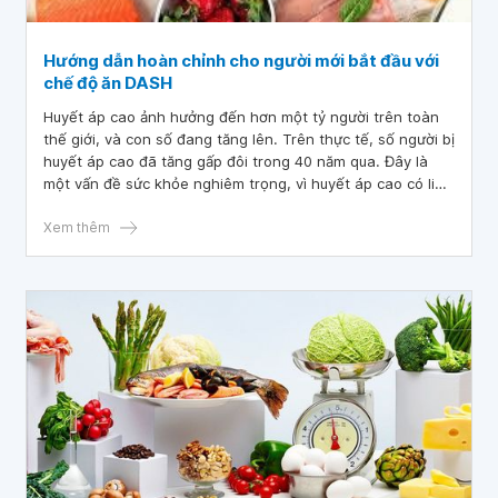
Hướng dẫn hoàn chỉnh cho người mới bắt đầu với
chế độ ăn DASH
Huyết áp cao ảnh hưởng đến hơn một tỷ người trên toàn
thế giới, và con số đang tăng lên. Trên thực tế, số người bị
huyết áp cao đã tăng gấp đôi trong 40 năm qua. Đây là
một vấn đề sức khỏe nghiêm trọng, vì huyết áp cao có liên
quan đến nguy cơ mắc các bệnh như bệnh tim, suy thận và
đột quỵ cao hơn. Bài viết này xem xét chế độ ăn DASH,
Xem thêm
được thiết kế để chống lại huyết áp cao và giảm nguy cơ
mắc bệnh tim.