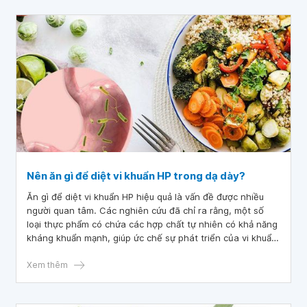
Nên ăn gì để diệt vi khuẩn HP trong dạ dày?
Ăn gì để diệt vi khuẩn HP hiệu quả là vấn đề được nhiều
người quan tâm. Các nghiên cứu đã chỉ ra rằng, một số
loại thực phẩm có chứa các hợp chất tự nhiên có khả năng
kháng khuẩn mạnh, giúp ức chế sự phát triển của vi khuẩn
HP dạ dày. Hãy cùng xem qua bài viết dưới đây để biết
bệnh nhân nên ăn gì bị nhiễm vi khuẩn HP trong dạ dày.
Xem thêm