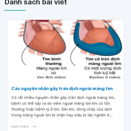
Danh sách bài viết
Các nguyên nhân gây tràn dịch ngoài màng tim
Có rất nhiều nguyên nhân gây tràn dịch ngoài màng tim,
bệnh có thể xảy ra do viêm ngoài màng tim khi có tổn
thương hoặc bệnh lý ở tim. Đôi khi, dòng chảy của dịch
trong màng ngoài tim bị chặn hay máu bị tắc nghẽn ở
màng này do chấn thương lồng ngực, từ đó gây ứ dịch.
Trong một số trường hợp, nguyên nhân gây tràn dịch
Xem thêm