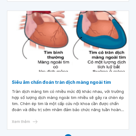
Siêu âm chẩn đoán tràn dịch màng ngoài tim
Tràn dịch màng tim có nhiều mức độ khác nhau, với trường
hợp số lượng dịch màng ngoài tim nhiều sẽ gây ra chèn ép
tim. Chèn ép tim là một cấp cứu nội khoa cần được chẩn
đoán và điều trị sớm nhằm đảm bảo chức năng tuần hoàn.
Siêu âm tim là một phương pháp chẩn đoán hình ảnh cho
phép chẩn đoán chính xác tình trạng tràn dịch màng ngoài
Xem thêm
tim và đặc biệt những trường hợp có chèn ép tim.