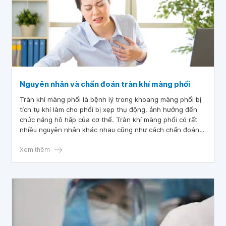
Nguyên nhân và chẩn đoán tràn khí màng phổi
Tràn khí màng phổi là bệnh lý trong khoang màng phổi bị
tích tụ khí làm cho phổi bị xẹp thụ động, ảnh hưởng đến
chức năng hô hấp của cơ thể. Tràn khí màng phổi có rất
nhiều nguyên nhân khác nhau cũng như cách chẩn đoán
và điều trị, tùy thuộc vào tràn khí màng phổi tự phát hay
tràn khí màng phổi tái phát.
Xem thêm