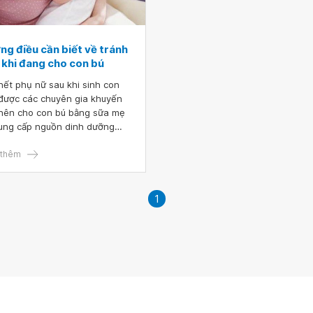
ng điều cần biết về tránh
 khi đang cho con bú
hết phụ nữ sau khi sinh con
được các chuyên gia khuyến
nên cho con bú bằng sữa mẹ
ung cấp nguồn dinh dưỡng
t yếu cho trẻ nhỏ. Tuy nhiên,
số phụ nữ cần sử dụng các
thêm
 pháp ngừa thai trong thời
 này nhưng không biết làm
 nào để vừa đạt hiệu quả vừa
1
g làm ảnh hưởng đến lượng