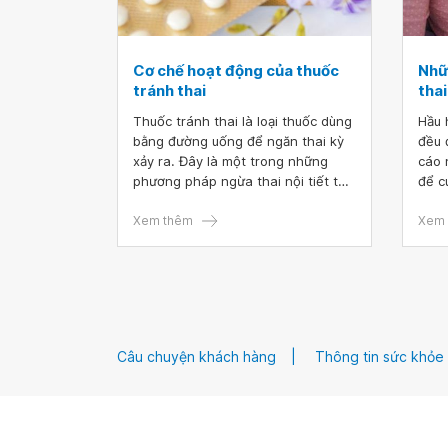
Cơ chế hoạt động của thuốc
Nhữ
tránh thai
thai
Thuốc tránh thai là loại thuốc dùng
Hầu 
bằng đường uống để ngăn thai kỳ
đều 
xảy ra. Đây là một trong những
cáo 
phương pháp ngừa thai nội tiết tố
để c
hiệu quả và tiện lợi. Nắm được cơ
thiế
chế hoạt động cũng như những tác
Xem thêm
một 
Xem 
dụng phụ của thuốc tránh thai sẽ
biện
giúp chúng ta có cơ sở nhất định
gian
để lựa chọn loại thuốc phù hợp cho
cách
mình.
khôn
sữa.
Câu chuyện khách hàng
Thông tin sức khỏe