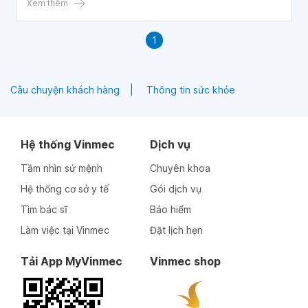
không ạ? Do bị trào ngược nên cháu bị viêm họng mãn
Xem thêm
tính. Bác sĩ cho cháu hỏi phương pháp giảm tình trạng trào
ngược dạ dày mỗi khi căng thẳng
1
Câu chuyện khách hàng
Thông tin sức khỏe
Hệ thống Vinmec
Dịch vụ
Tầm nhìn sứ mệnh
Chuyên khoa
Hệ thống cơ sở y tế
Gói dịch vụ
Tìm bác sĩ
Bảo hiểm
Làm việc tại Vinmec
Đặt lịch hẹn
Tải App MyVinmec
Vinmec shop