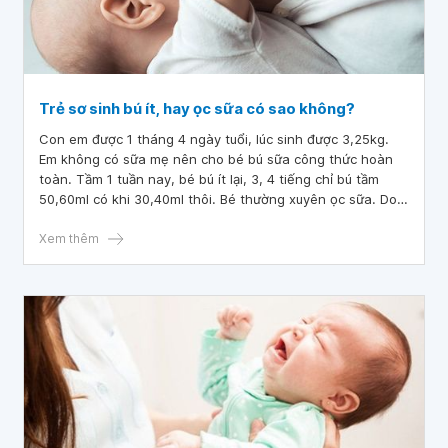
Trẻ sơ sinh bú ít, hay ọc sữa có sao không?
Con em được 1 tháng 4 ngày tuổi, lúc sinh được 3,25kg.
Em không có sữa mẹ nên cho bé bú sữa công thức hoàn
toàn. Tầm 1 tuần nay, bé bú ít lại, 3, 4 tiếng chỉ bú tầm
50,60ml có khi 30,40ml thôi. Bé thường xuyên ọc sữa. Do
dịch bệnh nên em không thể đưa bé đi khám được. Vậy
bác sĩ cho em hỏi trẻ sơ sinh bú ít, hay ọc sữa có sao
Xem thêm
không