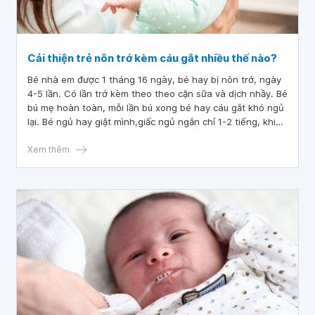
Cải thiện trẻ nôn trớ kèm cáu gắt nhiều thế nào?
Bé nhà em được 1 tháng 16 ngày, bé hay bị nôn trớ, ngày
4-5 lần. Có lần trớ kèm theo theo cặn sữa và dịch nhầy. Bé
bú mẹ hoàn toàn, mỗi lần bú xong bé hay cáu gắt khó ngủ
lại. Bé ngủ hay giật mình,giấc ngủ ngắn chỉ 1-2 tiếng, khi
thức giấc thì rất khó ngủ lại (nhất là về đêm). Bác sĩ cho
em hỏi làm thế nào để cải thiện trẻ nôn trớ kèm cáu gắt
Xem thêm
nhiều thế nào