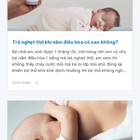
Trẻ nghẹt thở khi nằm điều hòa có sao không?
Bé nhà em sinh được 1 tháng rồi, trời nóng nên em có cho
bé nằm điều hòa 1 tiếng mà bé nghẹt thở, em xem thì
không thấy chảy nước mũi mà bé bị lớp mũi khô đóng lại
khiến bé thở khò khè (bình thường thì bé thở không nghe
tiếng), bé hay bị trớ sữa với vặn mình. Vậy bác sĩ cho em
hỏi trẻ nghẹt thở khi nằm điều hòa có sao không
Xem thêm