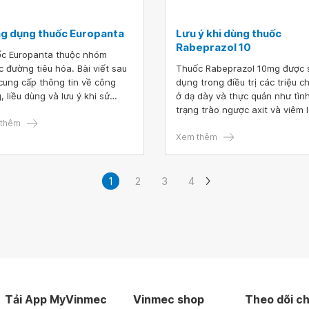
g dụng thuốc Europanta
Lưu ý khi dùng thuốc
Rabeprazol 10
c Europanta thuộc nhóm
c đường tiêu hóa. Bài viết sau
Thuốc Rabeprazol 10mg được sử
cung cấp thông tin về công
dụng trong điều trị các triệu 
, liều dùng và lưu ý khi sử
ở dạ dày và thực quản như tìn
 thuốc Europanta.
trạng trào ngược axit và viêm 
thêm
dạ dày. Thuốc có thành phần 
là hoạt chất Rabeprazol natri.
Xem thêm
thuốc Rabeprazol 10 được sử 
như thế nào?
1
2
3
4
Tải App MyVinmec
Vinmec shop
Theo dõi ch