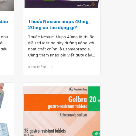
 dấu
Thuốc Nexium mups 40mg,
20mg có tác dụng gì?
g như
Thuốc Nexium Mups 40mg là thuốc
ôi
điều trị loét dạ dày đường uống với
 dấu
hoạt chất chính là Esomeprazole.
Cùng tham khảo bài viết dưới đây
để tìm hiểu về cách sử dụng thuốc
nexium mups 40mg.
Xem thêm