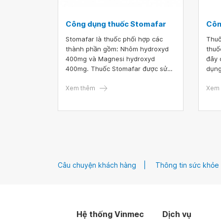
Công dụng thuốc Stomafar
Côn
Stomafar là thuốc phối hợp các
Thuố
thành phần gồm: Nhôm hydroxyd
thuố
400mg và Magnesi hydroxyd
đây 
400mg. Thuốc Stomafar được sử
dụng
dụng để trung hòa acid dạ dày
dụng
trong loét dạ dày - tá tràng, đầy
Xem thêm
Xem 
hơi, ợ chua, viêm dạ dày, ợ nóng,
..... Thuốc được chỉ định trong các
trường hợp như: Viêm dạ dày, trào
ngược dạ dày - thực quản, ....
Câu chuyện khách hàng
Thông tin sức khỏe
Hệ thống Vinmec
Dịch vụ