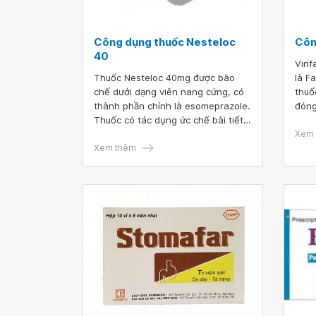
nôn. Bác sĩ cho em hỏi, trẻ 11
tháng không lên cân có nguy hiểm
không?
Công dụng thuốc Nesteloc
Côn
40
Vinf
Thuốc Nesteloc 40mg được bào
là F
chế dưới dạng viên nang cứng, có
thuố
thành phần chính là esomeprazole.
đóng
Thuốc có tác dụng ức chế bài tiết
nước
dịch vị dạ dày, dùng để điều trị các
5 lọ
Xem 
bệnh lý liên quan tới dạ dày - tá
Xem thêm
dùng
tràng.
bệnh
trán
khôn