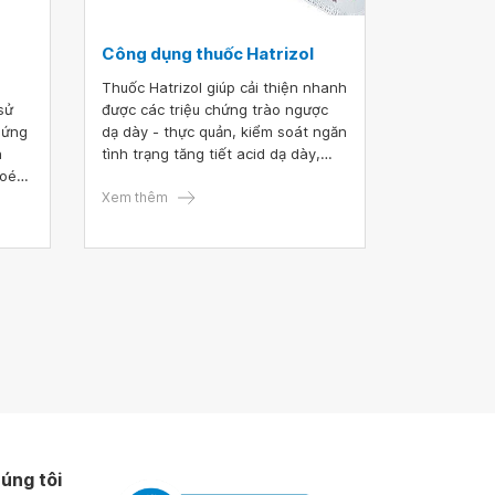
Công dụng thuốc Hatrizol
Thuốc Hatrizol giúp cải thiện nhanh
được các triệu chứng trào ngược
chứng
dạ dày - thực quản, kiểm soát ngăn
h
tình trạng tăng tiết acid dạ dày,
loét
giảm viêm loét dạ dày - tá tràng,...
chính
hiệu quả. Vậy thuốc Hatrizol nên
Xem thêm
 Vậy
được dùng như thế nào để tốt
dụng
nhất?
úng tôi