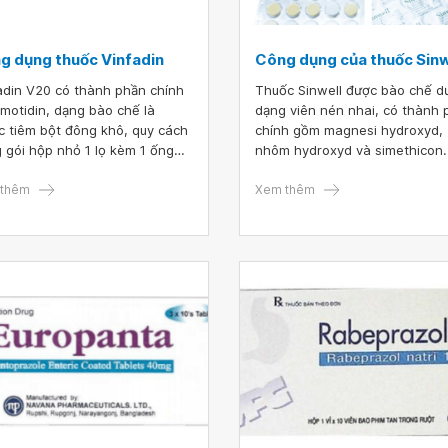
g dụng thuốc Vinfadin
Công dụng của thuốc Sinw
adin V20 có thành phần chính
Thuốc Sinwell được bào chế d
amotidin, dạng bào chế là
dạng viên nén nhai, có thành 
c tiêm bột đông khô, quy cách
chính gồm magnesi hydroxyd,
 gói hộp nhỏ 1 lọ kèm 1 ống
nhôm hydroxyd và simethicon.
 cất pha tiêm 5ml, mỗi hộp có
Thuốc được chỉ định sử dụng 
 nhỏ. Tuân thủ chỉ định và liều
thêm
điều trị triệu chứng của bệnh 
Xem thêm
 Seasonix tablet sẽ giúp người
dạ dày hoặc trào ngược dạ dày
 nâng cao hiệu quả điều trị và
thực quản.
h được những tác dụng phụ
g mong muốn.