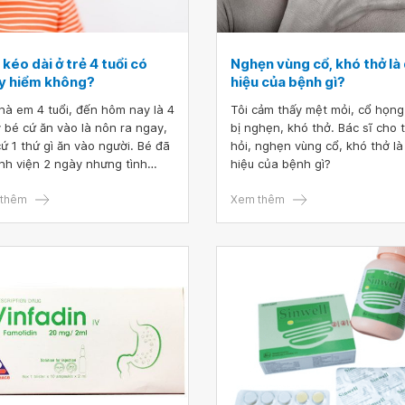
kéo dài ở trẻ 4 tuổi có
Nghẹn vùng cổ, khó thở là
y hiểm không?
hiệu của bệnh gì?
hà em 4 tuổi, đến hôm nay là 4
Tôi cảm thấy mệt mỏi, cổ họn
 bé cứ ăn vào là nôn ra ngay,
bị nghẹn, khó thở. Bác sĩ cho t
cứ 1 thứ gì ăn vào người. Bé đã
hỏi, nghẹn vùng cổ, khó thở là
nh viện 2 ngày nhưng tình
hiệu của bệnh gì?
g không thuyên giảm. Siêu âm
thấy tình trạng bé bị viêm họng
thêm
Xem thêm
iêm ruột. Gia đình rất suốt ruột
tình trạng bệnh của bé không
 mà có biểu hiện nặng hơn.
sĩ cho em hỏi, nôn kéo dài ở
4 tuổi có nguy hiểm không