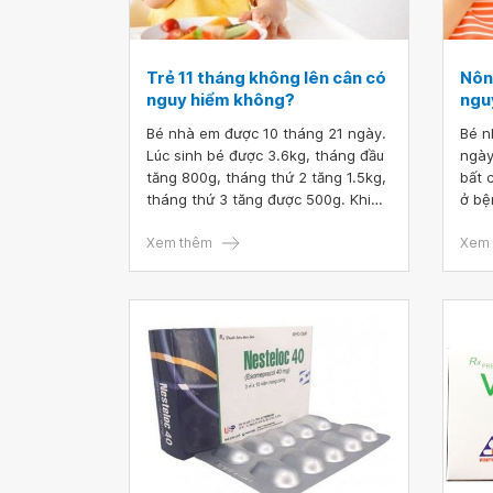
Trẻ 11 tháng không lên cân có
Nôn 
nguy hiểm không?
ngu
Bé nhà em được 10 tháng 21 ngày.
Bé n
Lúc sinh bé được 3.6kg, tháng đầu
ngày
tăng 800g, tháng thứ 2 tăng 1.5kg,
bất 
tháng thứ 3 tăng được 500g. Khi
ở bệ
được 2,5 tháng, bé biết lẫy từ đó bị
trạn
đi cầu phân xanh đen và không lên
Xem thêm
cho 
Xem 
cân được nữa. Em có cho cháu bổ
và v
sung men bioacimin nhưng không
khi 
có hiệu quả. Khi bé được 5 tháng,
giảm
em cho bé ăn dặm và bổ sung men
Bác 
bioacimin màu xanh lá cây thì bé đi
trẻ 
cầu phân vàng nhưng cũng không
lên cân. Hiện tại, bé ăn hay bị ọc
sữa nên bé rất gầy. Em đã đưa bé
đi khám mấy chỗ thì bác sĩ nói
không sao, kê men tiêu hóa với
thuốc chống nôn nhưng bé vẫn