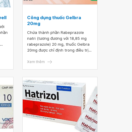
ell
Công dụng thuốc Gelbra
20mg
ưới
phần
Chứa thành phần Rabeprazole
natri (tương đương với 18,85 mg
rabeprazole) 20 mg, thuốc Gelbra
trong
20mg được chỉ định trong điều trị
viêm
bệnh về đường tiêu hóa như: Loét
 -
dạ dày, tá tràng, trào ngược dạ
Xem thêm
dày - thực quản... Vậy thuốc Gelbra
20 nên được sử dụng như thế nào
là tốt và hiệu quả nhất?