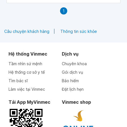
tôi tìm hiểu một số dấu hiệu hạ đường huyết trẻ em để có
hướng điều trị kịp thời.
1
Câu chuyện khách hàng
Thông tin sức khỏe
Hệ thống Vinmec
Dịch vụ
Tầm nhìn sứ mệnh
Chuyên khoa
Hệ thống cơ sở y tế
Gói dịch vụ
Tìm bác sĩ
Bảo hiểm
Làm việc tại Vinmec
Đặt lịch hẹn
Tải App MyVinmec
Vinmec shop