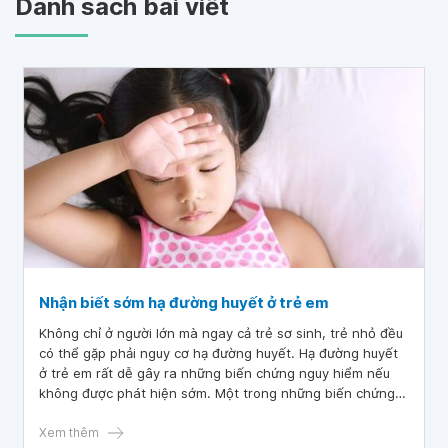
Danh sách bài viết
Nhận biết sớm hạ đường huyết ở trẻ em
Không chỉ ở người lớn mà ngay cả trẻ sơ sinh, trẻ nhỏ đều
có thể gặp phải nguy cơ hạ đường huyết. Hạ đường huyết
ở trẻ em rất dễ gây ra những biến chứng nguy hiểm nếu
không được phát hiện sớm. Một trong những biến chứng
hạ đường huyết trẻ em kéo dài có thể gây tổn thương não.
Trong bài viết dưới đây, các bậc cha mẹ hãy cùng chúng
Xem thêm