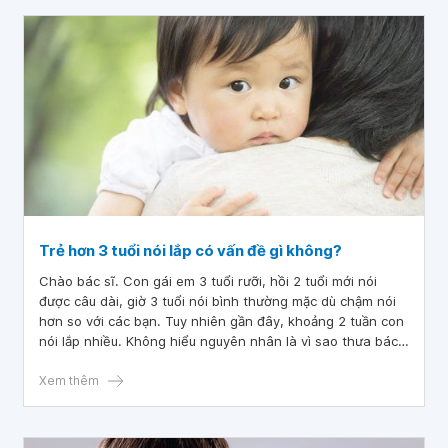
Trẻ hơn 3 tuổi nói lắp có vấn đề gì không?
Chào bác sĩ. Con gái em 3 tuổi rưỡi, hồi 2 tuổi mới nói
được câu dài, giờ 3 tuổi nói bình thường mặc dù chậm nói
hơn so với các bạn. Tuy nhiên gần đây, khoảng 2 tuần con
nói lắp nhiều. Không hiểu nguyên nhân là vì sao thưa bác
sĩ. Mong bác sĩ tư vấn giúp em trường hợp của con gái.
Cảm ơn bác sĩ rất nhiều.
Xem thêm