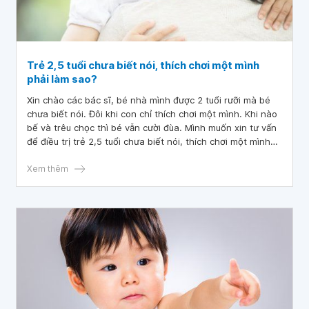
Trẻ 2,5 tuổi chưa biết nói, thích chơi một mình
phải làm sao?
Xin chào các bác sĩ, bé nhà mình được 2 tuổi rưỡi mà bé
chưa biết nói. Đôi khi con chỉ thích chơi một mình. Khi nào
bế và trêu chọc thì bé vẫn cười đùa. Mình muốn xin tư vấn
để điều trị trẻ 2,5 tuổi chưa biết nói, thích chơi một mình
phải làm sao? Vì điều kiện nhà mình kinh tế ở mức bình
thường nên xin bác sĩ hỗ trợ giải pháp tốt.
Xem thêm