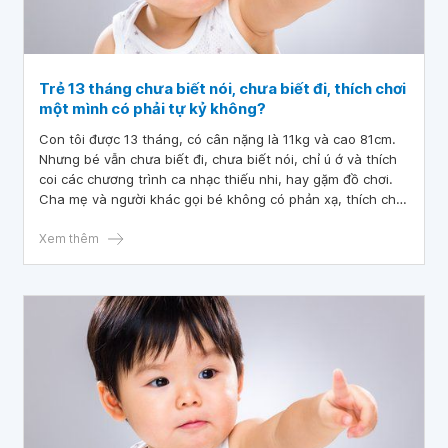
Trẻ 13 tháng chưa biết nói, chưa biết đi, thích chơi
một mình có phải tự kỷ không?
Con tôi được 13 tháng, có cân nặng là 11kg và cao 81cm.
Nhưng bé vẫn chưa biết đi, chưa biết nói, chỉ ú ớ và thích
coi các chương trình ca nhạc thiếu nhi, hay gặm đồ chơi.
Cha mẹ và người khác gọi bé không có phản xạ, thích chơi
một mình. Kính nhờ các bác sĩ tư vấn trẻ 13 tháng chưa
biết nói, chưa biết đi, thích chơi một mình có phải tự kỷ
Xem thêm
không?