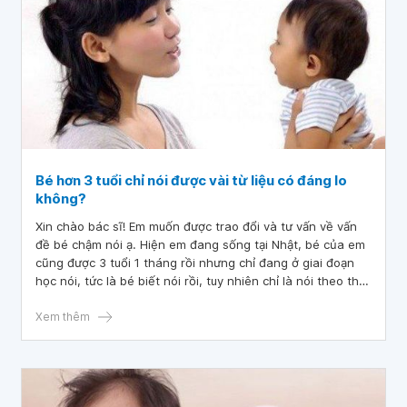
Bé hơn 3 tuổi chỉ nói được vài từ liệu có đáng lo
không?
Xin chào bác sĩ! Em muốn được trao đổi và tư vấn về vấn
đề bé chậm nói ạ. Hiện em đang sống tại Nhật, bé của em
cũng được 3 tuổi 1 tháng rồi nhưng chỉ đang ở giai đoạn
học nói, tức là bé biết nói rồi, tuy nhiên chỉ là nói theo thôi
ạ. Em rất lo lắng muốn xin tư vấn của bác sĩ ạ. Em cảm ơn
và chờ phản hồi của bác sĩ ạ!
Xem thêm