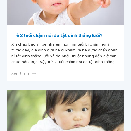
Trẻ 2 tuổi chậm nói do tật dính thắng lưỡi?
Xin chào bác sĩ, bé nhà em hơn hai tuổi bị chậm nói ạ,
trước đây, gia đình đưa bé đi khám và bé được chẩn đoán
bị tật dính thắng lưỡi và đã phẫu thuật nhưng đến giờ vẫn
chưa nói được. Vậy trẻ 2 tuổi chậm nói do tật dính thắng
lưỡi ạ? Mong bác sĩ tư vấn cho em với ạ. Cảm ơn bác sĩ đã
tư vấn!
Xem thêm