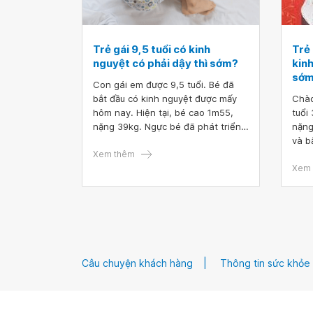
Trẻ gái 9,5 tuổi có kinh
Trẻ 
nguyệt có phải dậy thì sớm?
kinh
sớm
Con gái em được 9,5 tuổi. Bé đã
bắt đầu có kinh nguyệt được mấy
Chào bác s
hôm nay. Hiện tại, bé cao 1m55,
tuổi
nặng 39kg. Ngực bé đã phát triển
nặng
khá lớn. Lúc bé được 8 tuổi, em
và b
cũng sợ bé bị dậy thì sớm nên đã
Xem thêm
sĩ c
đưa bé đi khám dậy thì sớm ở bệnh
triể
Xem 
viện Nhi, bác sĩ kết luận tuổi xương
thì 
bé còn non mới khoảng 7 tuổi bé
sẽ còn phát triển chiều cao nữa dù
có kinh nguyệt sớm nên không cần
phải can thiệp tiêm thuốc. Nhưng
giờ bé đã bắt đầu có kinh nguyệt
Câu chuyện khách hàng
Thông tin sức khỏe
rồi. Vậy bác sĩ cho em hỏi trẻ gái
9,5 tuổi có kinh nguyệt có phải dậy
thì sớm? Bé có phát triển chiều cao
được nữa không? Mong bác sĩ tư