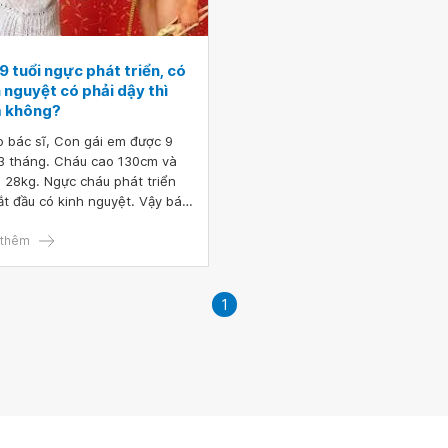
9 tuổi ngực phát triển, có
 nguyệt có phải dậy thì
 không?
ĩ, Con gái em được 9
 3 tháng. Cháu cao 130cm và
 28kg. Ngực cháu phát triển
ắt đầu có kinh nguyệt. Vậy bác
ho em hỏi trẻ 9 tuổi ngực phát
n, có kinh nguyệt có phải dậy
thêm
sớm không? Em cảm ơn bác sĩ.
1