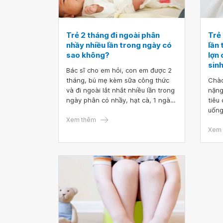
Trẻ 2 tháng đi ngoài phân
Trẻ 
nhầy nhiều lần trong ngày có
lần 
sao không?
lợn 
sin
Bác sĩ cho em hỏi, con em được 2
tháng, bú mẹ kèm sữa công thức
Chào
và đi ngoài lắt nhắt nhiều lần trong
nặng
ngày phân có nhầy, hạt cà, 1 ngày
tiêu
đi tầm 7-8 lần.
uống
Xem thêm
chảy
ngoà
Xem 
úa, 
khi 
Có n
5-6 l