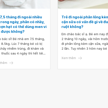
7,5 tháng đi ngoài nhiều
Trẻ đi ngoài phân lỏng kè
trong ngày, phân có nhầy,
cặn sữa có vấn đề gì về đ
cợn hạt có thể dùng men vi
ruột không?
h được không?
Em chào bác sĩ ạ. Bé em nay 
 bác sĩ! Bé nhà em 7.5 tháng,
2 tháng 10 ngày, vài hôm trướ
 8.5kg. Lúc 7 tháng bé có bị
đi phân lỏng kèm cặn sữa, ngà
 chảy nhiễm trùng, đi khám và
2 lần. Tuy nhiên 3 hôm nay bé l
 thuốc sau 4 ngày thì hết tiêu
nhiều lần mỗi lần tí xíu.
. Nhưng từ đó đến nay bé bị đi
Xem thêm
i phân màu vàng có khi xanh
thêm
có nhầy, nhão, lợn cợn hạt, đôi
có mẩu thức ăn chưa tiêu hết.
gay bé đi 2-3 lần, có ngày đi
ần.