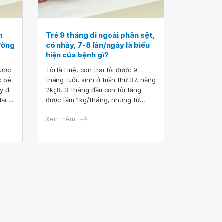
m
Trẻ 9 tháng đi ngoài phân sệt,
ường
có nhầy, 7-8 lần/ngày là biểu
hiện của bệnh gì?
được
Tôi là Huệ, con trai tôi được 9
c bé
tháng tuổi, sinh ở tuần thứ 37, nặng
y đi
2kg8. 3 tháng đầu con tôi tăng
ại đi
được tầm 1kg/tháng, nhưng từ
tháng thứ 4 trở đi cân nặng giảm
dần, mỗi tháng tăng được 2 đến 3
Xem thêm
lạng. Hiện tại 9 tháng nhưng chỉ có
7.2kg. Tôi có đưa bé đi khám dinh
dưỡng và làm xét nghiệm kiểm tra
nhưng kết quả bình thường, bé ăn
dặm khá tốt (ăn từ lúc 5 tháng
rưỡi), nhưng dạo gần đây hay xì
xoẹt, phân sệt, ngày đi 7 đến 8 lần,
có nhầy trong phân, rặn nhiều, bé
chơi và ngủ bình thường. Bác sĩ
cho tôi hỏi trẻ 9 tháng đi ngoài