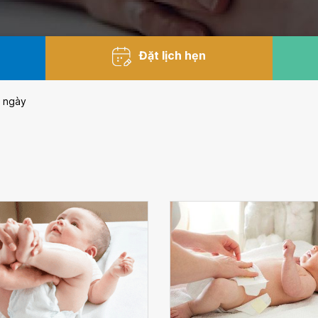
Đặt lịch hẹn
g ngày