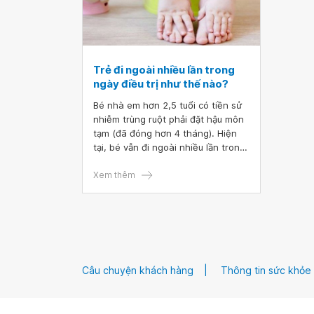
Trẻ đi ngoài nhiều lần trong
ngày điều trị như thế nào?
Bé nhà em hơn 2,5 tuổi có tiền sử
nhiễm trùng ruột phải đặt hậu môn
tạm (đã đóng hơn 4 tháng). Hiện
tại, bé vẫn đi ngoài nhiều lần trong
ngày, hay rặn, phân màu vàng đen
(dạng sệt), mùi khắm, lâu lâu trong
Xem thêm
phân có màu hồng. Bé đã uống 3
tuần thuốc ở bệnh viện mà không
thấy đỡ (thuốc gồm kháng sinh,
sắt, men tiêu hóa). Vậy bác sĩ cho
em hỏi trẻ đi ngoài nhiều lần trong
ngày điều trị như thế nào
Câu chuyện khách hàng
Thông tin sức khỏe