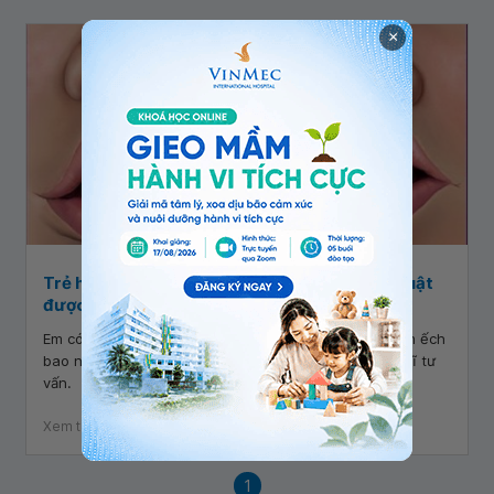
×
Trẻ hở hàm ếch bao nhiêu tuổi có thể phẫu thuật
được?
Em có bé gái bị hở hàm ếch, cho em hỏi là trẻ hở hàm ếch
bao nhiêu tuổi có thể phẫu thuật được? Cảm ơn bác sĩ tư
vấn.
Xem thêm
1