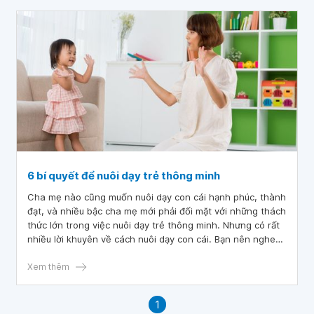
giúp trẻ hình thành thói quen thích đọc sách.
6 bí quyết để nuôi dạy trẻ thông minh
Cha mẹ nào cũng muốn nuôi dạy con cái hạnh phúc, thành
đạt, và nhiều bậc cha mẹ mới phải đối mặt với những thách
thức lớn trong việc nuôi dạy trẻ thông minh. Nhưng có rất
nhiều lời khuyên về cách nuôi dạy con cái. Bạn nên nghe
ai? Và lời khuyên nào đáng tin cậy? Để trả lời những câu
hỏi đó, bài báo này sẽ cung cấp bí quyết nuôi dạy trẻ
Xem thêm
thông minh và các hoạt động bạn có thể làm để kích thích
và khuyến khích sự phát triển não bộ của trẻ.
1