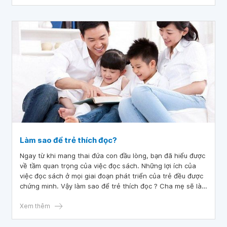
Làm sao để trẻ thích đọc?
Ngay từ khi mang thai đứa con đầu lòng, bạn đã hiểu được
về tầm quan trọng của việc đọc sách. Những lợi ích của
việc đọc sách ở mọi giai đoạn phát triển của trẻ đều được
chứng minh. Vậy làm sao để trẻ thích đọc ? Cha mẹ sẽ là
người thầy đầu tiên của trẻ, và bạn có thể làm nhiều việc
đơn giản hàng ngày để chia sẻ niềm vui đọc sách cũng
Xem thêm
như củng cố kỹ năng đọc của trẻ. Trong bài viết này,
chúng tôi sẽ cung cấp những thông tin hữu ích để cha mẹ