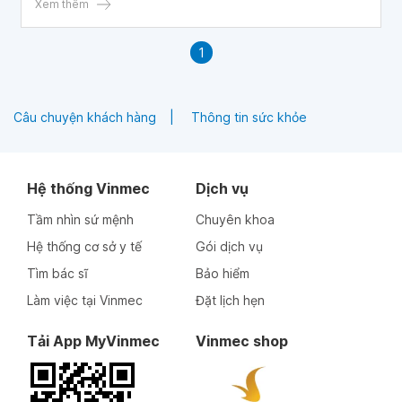
Nhiều lúc, bé không kiểm soát được hành vi của mình, bé
Xem thêm
như phát khùng lên khi bị bố mẹ hay ai đó mắng. Vậy bác
sĩ cho em hỏi trẻ 8 tuổi không kiểm soát được hành vi có
1
sao không? Có phải bé có vấn đề về tâm lý không thưa
bác sĩ? Mong bác sĩ tư vấn, em cảm ơn bác sĩ.
Câu chuyện khách hàng
Thông tin sức khỏe
Hệ thống Vinmec
Dịch vụ
Tầm nhìn sứ mệnh
Chuyên khoa
Hệ thống cơ sở y tế
Gói dịch vụ
Tìm bác sĩ
Bảo hiểm
Làm việc tại Vinmec
Đặt lịch hẹn
Tải App MyVinmec
Vinmec shop