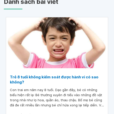
Danh sách bài viết
Trẻ 8 tuổi không kiểm soát được hành vi có sao
không?
Con trai em năm nay 8 tuổi. Dạo gần đây, bé có những
biểu hiện rất lạ: Bé thường xuyên đi tiểu vào những đồ vật
trong nhà như lọ hoa, quần áo, thau chậu. Bố mẹ bé cũng
đã đe rất nhiều lần nhưng bé chỉ hứa xong lại tiếp diễn. Vài
tháng trước, bé còn có thói quen tự xử, em rất lo lắng.