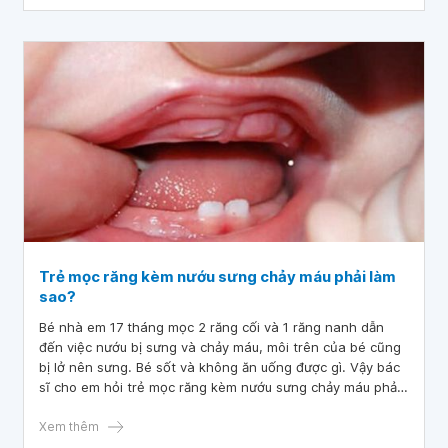
Trẻ mọc răng kèm nướu sưng chảy máu phải làm
sao?
Bé nhà em 17 tháng mọc 2 răng cối và 1 răng nanh dẫn
đến việc nướu bị sưng và chảy máu, môi trên của bé cũng
bị lở nên sưng. Bé sốt và không ăn uống được gì. Vậy bác
sĩ cho em hỏi trẻ mọc răng kèm nướu sưng chảy máu phải
làm sao? Em nên sử dụng thuốc gì cho bé thưa bác sĩ? Em
cảm ơn.
Xem thêm