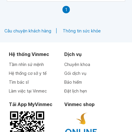
phong phú. Vì thế, cha mẹ hãy luôn ở bên cùng con vui
1
chơi khám phá, bởi đây là giai đoạn vàng để trẻ học nói.
Câu chuyện khách hàng
Thông tin sức khỏe
Hệ thống Vinmec
Dịch vụ
Tầm nhìn sứ mệnh
Chuyên khoa
Hệ thống cơ sở y tế
Gói dịch vụ
Tìm bác sĩ
Bảo hiểm
Làm việc tại Vinmec
Đặt lịch hẹn
Tải App MyVinmec
Vinmec shop