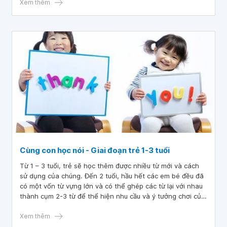
của trẻ bị chậm thì cũng không nên quá lo ngại.
Xem thêm
Cùng con học nói - Giai đoạn trẻ 1-3 tuổi
Từ 1 – 3 tuổi, trẻ sẽ học thêm được nhiều từ mới và cách
sử dụng của chúng. Đến 2 tuổi, hầu hết các em bé đều đã
có một vốn từ vựng lớn và có thể ghép các từ lại với nhau
thành cụm 2-3 từ để thể hiện nhu cầu và ý tưởng chơi của
mình. Trẻ biết cách sử dụng nhiều cử chỉ, điệu bộ kết hợp
với lời nói để giao tiếp hiệu quả. Thời điểm này, nếu có
Xem thêm
nhiều trải nghiệm về ngôn ngữ, vốn từ của trẻ sẽ vô cùng