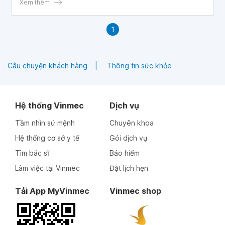
dinh dưỡng cho trẻ em với bệnh viêm loét đại tràng ở trẻ
Xem thêm
và cách phòng ngừa.
1
Câu chuyện khách hàng
Thông tin sức khỏe
Hệ thống Vinmec
Dịch vụ
Tầm nhìn sứ mệnh
Chuyên khoa
Hệ thống cơ sở y tế
Gói dịch vụ
Tìm bác sĩ
Bảo hiểm
Làm việc tại Vinmec
Đặt lịch hẹn
Tải App MyVinmec
Vinmec shop