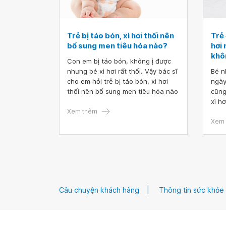
Trẻ bị táo bón, xì hơi thối nên
Trẻ 
bổ sung men tiêu hóa nào?
hơi 
khô
Con em bị táo bón, không ị được
nhưng bé xì hơi rất thối. Vậy bác sĩ
Bé n
cho em hỏi trẻ bị táo bón, xì hơi
ngày
thối nên bổ sung men tiêu hóa nào
cũng 
xì hơ
Xem thêm
cho 
ngoài
Xem 
sao 
Câu chuyện khách hàng
Thông tin sức khỏe