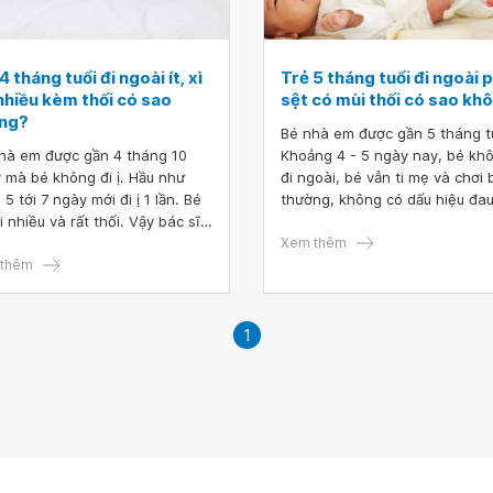
4 tháng tuổi đi ngoài ít, xì
Trẻ 5 tháng tuổi đi ngoài 
nhiều kèm thối có sao
sệt có mùi thối có sao kh
ng?
Bé nhà em được gần 5 tháng t
hà em được gần 4 tháng 10
Khoảng 4 - 5 ngày nay, bé kh
 mà bé không đi ị. Hầu như
đi ngoài, bé vẫn ti mẹ và chơi 
5 tới 7 ngày mới đi ị 1 lần. Bé
thường, không có dấu hiệu đa
i nhiều và rất thối. Vậy bác sĩ
bụng hay khó chịu. Bé xì hơi th
em hỏi trẻ 4 tháng tuổi đi
mùi thối. Đến hôm nay, bé đi n
Xem thêm
 ít, xì hơi nhiều kèm thối có
thêm
thì phân màu vàng đậm và sệt
không? Em cảm ơn bác sĩ.
mùi thối. Vậy bác sĩ cho em hỏi
5 tháng tuổi đi ngoài phân sệt
mùi thối có sao không?
1