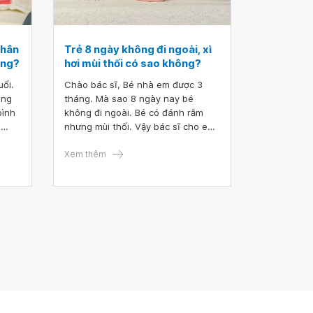
phân
Trẻ 8 ngày không đi ngoài, xì
ông?
hơi mùi thối có sao không?
uổi.
Chào bác sĩ, Bé nhà em được 3
ông
tháng. Mà sao 8 ngày nay bé
bình
không đi ngoài. Bé có đánh rắm
u
nhưng mùi thối. Vậy bác sĩ cho em
ì có
hỏi trẻ 8 ngày không đi ngoài, xì
goài
hơi mùi thối có sao không? Em cảm
Xem thêm
, có
ơn.
 trẻ
 có