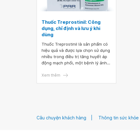
Thuốc Treprostinil: Công
dụng, chỉ định và lưu ý khi
dùng
Thuốc Treprostinil là sản phẩm có
hiệu quả và được lựa chọn sử dụng
nhiều trong điều trị tăng huyết áp
động mạch phổi, một bệnh lý ảnh
hưởng tới sức khỏe của nhiều
người dân ở Việt Nam và trên thế
Xem thêm
giới. Hãy cùng nhau tìm hiểu thuốc
Treprostinil có tác dụng gì và
những hướng dẫn, lưu ý khi sử
dụng thuốc Treprostinil để việc sử
dụng thuốc chữa bệnh an toàn và
hiệu quả.
Câu chuyện khách hàng
Thông tin sức khỏe