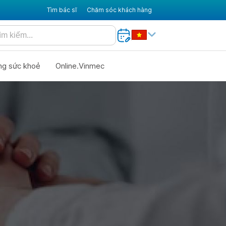
Tìm bác sĩ
Chăm sóc khách hàng
ng sức khoẻ
Online.Vinmec