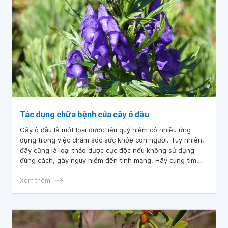
Tác dụng chữa bệnh của cây ô đầu
Cây ô đầu là một loại dược liệu quý hiếm có nhiều ứng
dụng trong việc chăm sóc sức khỏe con người. Tuy nhiên,
đây cũng là loại thảo dược cực độc nếu không sử dụng
đúng cách, gây nguy hiểm đến tính mạng. Hãy cùng tìm
hiểu xem cây dược liệu ô đầu là gì và tác dụng chữa bệnh
như thế nào.
Xem thêm