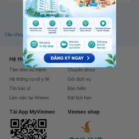
ghép, đây là biến chứng thường gặp và quan trọng nhất
sau ghép thận.
1
Câu chuyện khách hàng
Thông tin sức khỏe
Hệ thống Vinmec
Dịch vụ
Tầm nhìn sứ mệnh
Chuyên khoa
Hệ thống cơ sở y tế
Gói dịch vụ
Tìm bác sĩ
Bảo hiểm
Làm việc tại Vinmec
Đặt lịch hẹn
Tải App MyVinmec
Vinmec shop