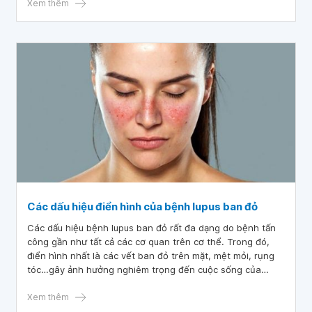
phát hiện sớm, điều trị kịp thời và ngăn ngừa các biến
Xem thêm
chứng nguy hiểm.
Các dấu hiệu điển hình của bệnh lupus ban đỏ
Các dấu hiệu bệnh lupus ban đỏ rất đa dạng do bệnh tấn
công gần như tất cả các cơ quan trên cơ thể. Trong đó,
điển hình nhất là các vết ban đỏ trên mặt, mệt mỏi, rụng
tóc…gây ảnh hưởng nghiêm trọng đến cuộc sống của
người bệnh. Tuy nhiên, nếu không được phát hiện và điều
trị kịp thời bệnh sẽ gây ra nhiều biến chứng nguy hiểm đe
Xem thêm
dọa sức khỏe.