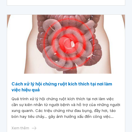
đi ngoài ra phân lỏng hoặc nước.
Cách xử lý hội chứng ruột kích thích tại nơi làm
việc hiệu quả
Quá trình xử lý hội chứng ruột kích thích tại nơi làm việc
cần sự kiên nhẫn từ người bệnh và hỗ trợ của những người
xung quanh. Các triệu chứng như đau bụng, đầy hơi, táo
bón hay tiêu chảy… gây ảnh hưởng xấu đến công việc
cũng như sinh hoạt hằng ngày. May mắn thay, việc kiểm
soát và điều trị bệnh có thể giúp khắc phục vấn đề này.
Xem thêm