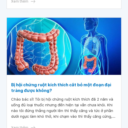
Xem thêm
Bị hội chứng ruột kích thích cắt bỏ một đoạn đại
tràng được không?
Chào bác sĩ! Tôi bị hội chứng ruột kích thích đã 2 năm và
uống đủ loại thuốc nhưng đến hiện tại vẫn chưa khỏi. Khi
nào tôi đứng thẳng người lên thì thấy căng và tức ở phần
dưới ngực làm khó thở, khi chạm vào thì thấy căng cứng,
chỉ khi ngồi mới cảm thấy dễ chịu. Vậy bác sĩ cho tôi hỏi bị
hội chứng ruột kích thích cắt bỏ một đoạn đại tràng được
Xem thêm