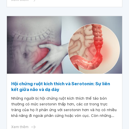
không? sau mổ tôi có cần nối lại một đoạn khác vào thay
thế không? Mong bác sĩ tư vấn và giải đáp giúp tôi vì từ khi
bị bệnh này tôi không làm được gì cả. Xin chân thành cảm
ơn!
Hội chứng ruột kích thích và Serotonin: Sự liên
kết giữa não và dạ dày
Những người bị hội chứng ruột kích thích thể táo bón
thường có mức serotonin thấp hơn, các cơ trong trực
tràng của họ ít phản ứng với serotonin hơn và họ có nhiều
khả năng đi ngoài phân cứng hoặc vón cục. Còn những
người bị hội chứng ruột kích thích và Serotonin mức cao có
thể bị tiêu chảy và trực tràng của họ phản ứng mạnh hơn,
Xem thêm