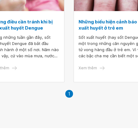
g điều cần tránh khi bị
Những biểu hiện cảnh báo
 xuất huyết Dengue
xuất huyết ở trẻ em
g những tuần gần đây, sốt
Sốt xuất huyết (hay sốt Dengue
 huyết Dengue đã bắt đầu
một trong những căn nguyên 
h hành ở một số nơi. Năm nào
tử vong hàng đầu ở trẻ em. Vì 
 vậy, cứ vào mùa mưa, nước
các bậc cha mẹ cần biết một s
 là dịch bệnh sốt xuất huyết lại
biểu hiện sốt xuất huyết ở trẻ
 phát, đe dọa sức khỏe toàn
thêm
để kịp thời phát hiện, đưa trẻ đ
Xem thêm
 đặc biệt là trẻ em.
khám và điều trị kịp thời, tránh
ra biến chứng nghiêm trọng.
1