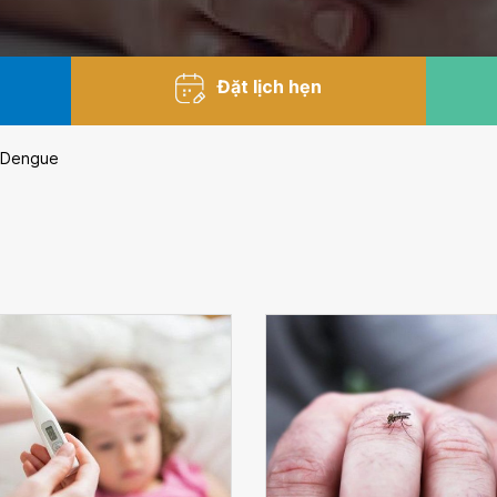
Đặt lịch hẹn
t Dengue