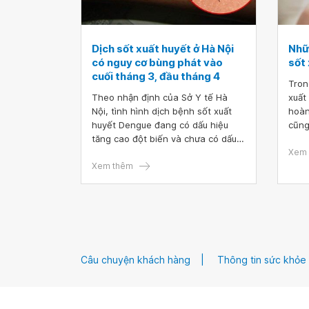
Dịch sốt xuất huyết ở Hà Nội
Nhữn
có nguy cơ bùng phát vào
sốt
cuối tháng 3, đầu tháng 4
Tron
Theo nhận định của Sở Y tế Hà
xuất
Nội, tình hình dịch bệnh sốt xuất
hoàn
huyết Dengue đang có dấu hiệu
cũng
tăng cao đột biến và chưa có dấu
đọng
hiệu dừng lại. Thông thường, dịch
bùng
Xem 
sốt xuất huyết bùng phát từ
Xem thêm
dân,
khoảng tháng 6 đến tháng 8. Tuy
nhiên, ngay từ tháng 3 năm nay,
số ca mắc sốt xuất huyết Dengue
đã gia tăng nhanh chóng.
Câu chuyện khách hàng
Thông tin sức khỏe