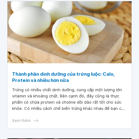
Thành phần dinh dưỡng của trứng luộc: Calo,
Protein và nhiều hơn nữa
Trứng có nhiều chất dinh dưỡng, cung cấp một lượng lớn
vitamin và khoáng chất. Bên cạnh đó, đây cũng là thực
phẩm có chứa protein và choline dồi dào rất tốt cho sức
khỏe. Có nhiều cách chế biến trứng khác nhau để bạn có
thể thay đổi khẩu vị hàng ngày. Trong bài viết này sẽ cung
cấp những thông tin hữu ích về các thành phần dinh
Xem thêm
dưỡng của trứng luộc.