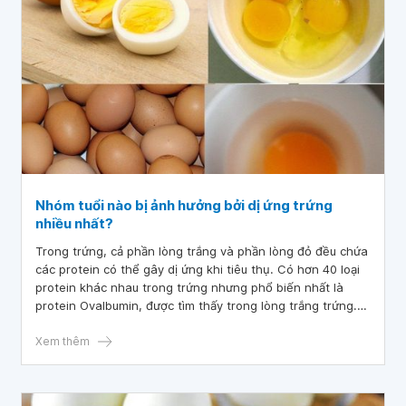
Nhóm tuổi nào bị ảnh hưởng bởi dị ứng trứng
nhiều nhất?
Trong trứng, cả phần lòng trắng và phần lòng đỏ đều chứa
các protein có thể gây dị ứng khi tiêu thụ. Có hơn 40 loại
protein khác nhau trong trứng nhưng phổ biến nhất là
protein Ovalbumin, được tìm thấy trong lòng trắng trứng.
Dị ứng protein khi tiêu thụ lòng trắng trứng có tỷ lệ lớn hơn
khi tiêu thụ lòng đỏ
Xem thêm