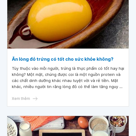
Ăn lòng đỏ trứng có tốt cho sức khỏe không?
Tùy thuộc vào mỗi người, trứng là thực phẩm có tốt hay hại
không? Một mặt, chúng được coi là một nguồn protein và
các chất dinh dưỡng khác nhau tuyệt vời và rẻ tiền. Mặt
khác, nhiều người tin rằng lòng đỏ có thể làm tăng nguy cơ
mắc bệnh tim. Vậy trứng tốt hay xấu cho sức khỏe của
bạn? Bài viết này cho chúng ta biết về ăn lòng đỏ trứng có
Xem thêm
tốt cho sức khỏe không?