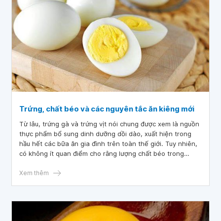
Trứng, chất béo và các nguyên tắc ăn kiêng mới
Từ lâu, trứng gà và trứng vịt nói chung được xem là nguồn
thực phẩm bổ sung dinh dưỡng dồi dào, xuất hiện trong
hầu hết các bữa ăn gia đình trên toàn thế giới. Tuy nhiên,
có không ít quan điểm cho rằng lượng chất béo trong
trứng, cụ thể là trong lòng đỏ trứng là nguyên nhân gây
tắc nghẽn tim mạch, từ đó loại bỏ trứng ra khỏi chế độ ăn
Xem thêm
kiêng.