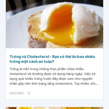
Trứng và Cholesterol - Bạn có thể ăn bao nhiêu
trứng một cách an toàn?
Trứng là một trong những thực phẩm chứa nhiều
cholesterol và thường được sử dụng hàng ngày. Việc sử
dụng quá nhiều trứng trước đây được xem như nguyên
nhân gây nên tình trạng tăng cholesterol. Tuy nhiên, khi
bạn càng ăn nhiều cholesterol cơ thể bạn càng có xu
hướng sản xuất ít hơn. Vì lý do này, ăn một vài quả trứng
Xem thêm
sẽ không làm tăng mức cholesterol đáng ngại như bạn
nghĩ. Bài viết này giải thích quá trình này và thảo luận về
số lượng trứng bạn có thể ăn một cách an toàn mỗi ngày.