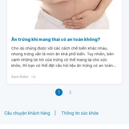
Ăn trứng khi mang thai có an toàn không?
Cho dù chúng được với các cách chế biến khác nhau,
nhưng trứng vẫn là món ăn khá phổ biến. Tuy nhiên, bên
cạnh những lợi ích của trứng có thể mang lại cho sức
khỏe, thì bạn có thể đặt câu hỏi liệu ăn trứng có an toàn
khi đang mang thai hay không. Bài viết sẽ cung cấp các
thông tin cụ thể về loại thực phẩm này.
Xem thêm
1
2
Câu chuyện khách hàng
Thông tin sức khỏe