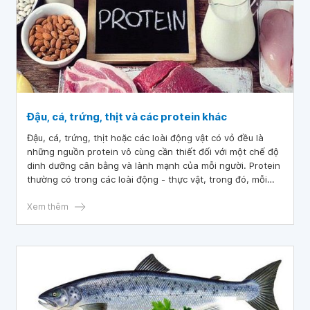
Đậu, cá, trứng, thịt và các protein khác
Đậu, cá, trứng, thịt hoặc các loài động vật có vỏ đều là
những nguồn protein vô cùng cần thiết đối với một chế độ
dinh dưỡng cân bằng và lành mạnh của mỗi người. Protein
thường có trong các loài động - thực vật, trong đó, mỗi
nguồn thực phẩm đều cung cấp những lợi ích sức khỏe
riêng biệt.
Xem thêm