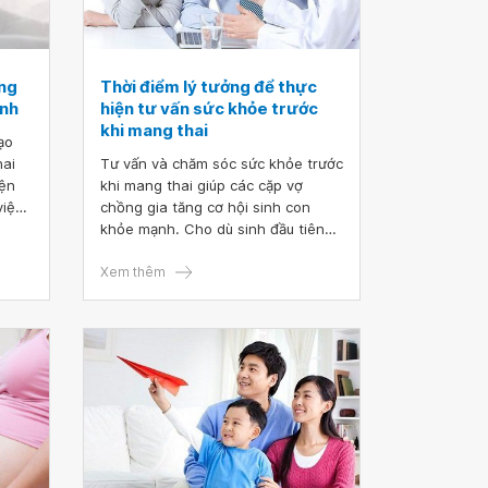
ang
Thời điểm lý tưởng để thực
ạnh
hiện tư vấn sức khỏe trước
khi mang thai
ạo
hai
Tư vấn và chăm sóc sức khỏe trước
iện
khi mang thai giúp các cặp vợ
việc
chồng gia tăng cơ hội sinh con
về
khỏe mạnh. Cho dù sinh đầu tiên
êu.
hay lần thứ hai thì phụ nữ đều cần
được tư vấn sức khỏe trước khi có
Xem thêm
ý định mang thai. Sau đây là những
bước quan trọng để giúp các sản
phụ tương lai sẵn sàng cho một
thai kỳ khỏe mạnh.