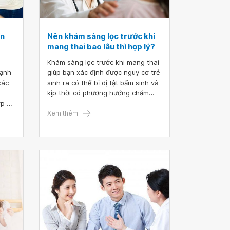
in
Nên khám sàng lọc trước khi
o
mang thai bao lâu thì hợp lý?
Khám sàng lọc trước khi mang thai
mạnh
giúp bạn xác định được nguy cơ trẻ
các
sinh ra có thể bị dị tật bẩm sinh và
kịp thời có phương hướng chăm
ợp và
sóc. Để đạt kết quả tốt nhất, các
c khi
cặp vợ chồng nên khám sàng lọc
Xem thêm
hế
trước khi mang thai bao lâu thì hợp
lý?