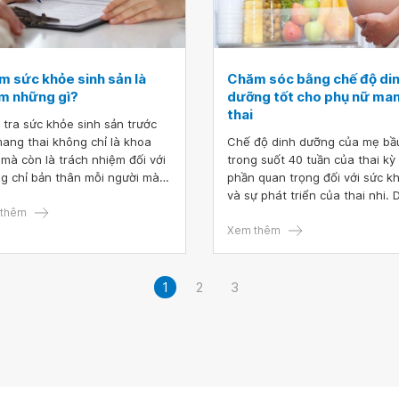
m sức khỏe sinh sản là
Chăm sóc bằng chế độ di
m những gì?
dưỡng tốt cho phụ nữ ma
thai
 tra sức khỏe sinh sản trước
mang thai không chỉ là khoa
Chế độ dinh dưỡng của mẹ bầ
 mà còn là trách nhiệm đối với
trong suốt 40 tuần của thai kỳ
g chỉ bản thân mỗi người mà
phần quan trọng đối với sức k
đối với hạnh phúc tương lai.
và sự phát triển của thai nhi. 
thêm
vậy, để bé phát triển khỏe mạ
toàn diện thì mẹ bầu cần phải 
Xem thêm
sung đúng chất dinh dưỡng.
1
2
3