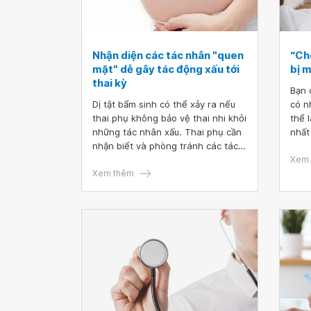
Nhận diện các tác nhân "quen
“Ch
mặt" dễ gây tác động xấu tới
bị 
thai kỳ
Bạn 
Dị tật bẩm sinh có thể xảy ra nếu
có n
thai phụ không bảo vệ thai nhi khỏi
thể 
những tác nhân xấu. Thai phụ cần
nhất
nhận biết và phòng tránh các tác
thần
nhân có thể gây nguy hiểm cho
trướ
Xem 
thai kỳ.
Xem thêm
viết 