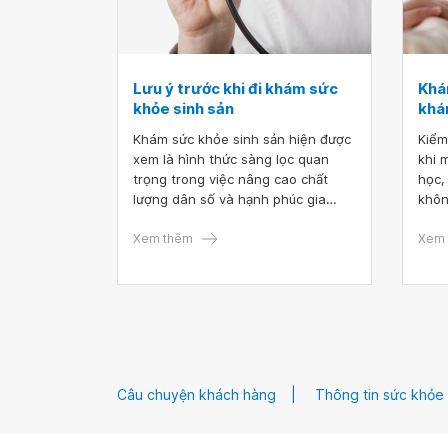
Lưu ý trước khi đi khám sức
Khá
khỏe sinh sản
khá
Khám sức khỏe sinh sản hiện được
Kiểm
xem là hình thức sàng lọc quan
khi 
trọng trong việc nâng cao chất
học,
lượng dân số và hạnh phúc gia
khôn
đình. Một số lưu ý khi đi khám sức
còn 
khỏe sinh sản dưới đây sẽ giúp các
Xem thêm
Xem 
cặp đôi chuẩn bị khám tốt nhất,
tránh mất thời gian.
Câu chuyện khách hàng
Thông tin sức khỏe