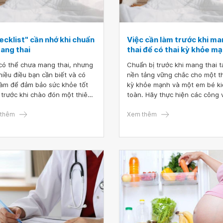
ecklist" cần nhớ khi chuẩn
Việc cần làm trước khi m
mang thai
thai để có thai kỳ khỏe m
có thể chưa mang thai, nhưng
Chuẩn bị trước khi mang thai t
hiều điều bạn cần biết và có
nền tảng vững chắc cho một t
làm để đảm bảo sức khỏe tốt
kỳ khỏe mạnh và một em bé k
 trước khi chào đón một thiên
toàn. Hãy thực hiện các công 
 bé nhỏ! Vậy bạn cần làm gì
cần làm sau đây để sẵn sàng 
c khi mang thai? Theo dõi bài
thêm
mặt thể chất để chào đón bé y
Xem thêm
nhé!