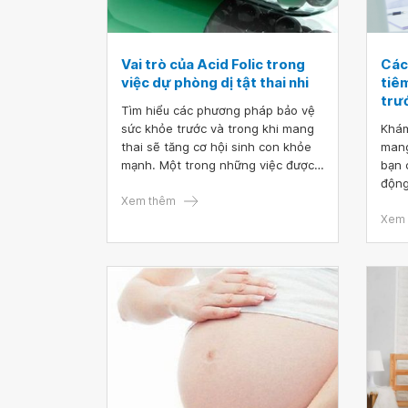
Vai trò của Acid Folic trong
Các
việc dự phòng dị tật thai nhi
tiê
trư
Tìm hiểu các phương pháp bảo vệ
sức khỏe trước và trong khi mang
Khám
thai sẽ tăng cơ hội sinh con khỏe
mang
mạnh. Một trong những việc được
bạn 
ưu tiên hàng đầu đối với những phụ
động
nữ có kế hoạch sinh con là bổ sung
Xem thêm
và x
400 micrograms Acid Folic mỗi
hưởn
Xem 
ngày.
trướ
khôn
sau 
bạn 
lọc,
khi 