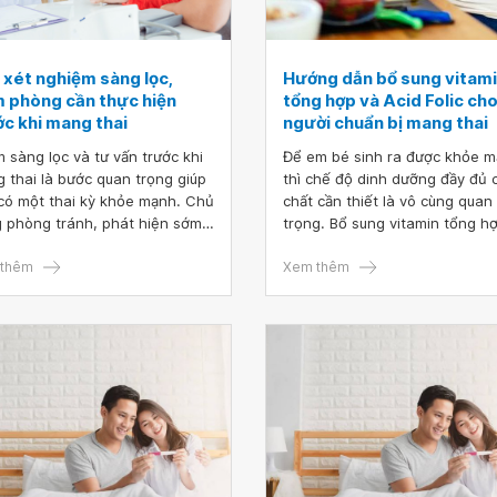
 xét nghiệm sàng lọc,
Hướng dẫn bổ sung vitam
m phòng cần thực hiện
tổng hợp và Acid Folic ch
ớc khi mang thai
người chuẩn bị mang thai
 sàng lọc và tư vấn trước khi
Để em bé sinh ra được khỏe 
 thai là bước quan trọng giúp
thì chế độ dinh dưỡng đầy đủ 
có một thai kỳ khỏe mạnh. Chủ
chất cần thiết là vô cùng quan
 phòng tránh, phát hiện sớm
trọng. Bổ sung vitamin tổng h
ử lý các yếu tố nguy cơ ảnh
Axit Folic từ thời điểm nào trướ
g đến sức khỏe của mẹ và bé
thêm
mang thai với liều lượng như t
Xem thêm
c khi mang thai cần thiết
nào là hợp lý nhất?
g kém việc khám thai định kỳ
này. Bài viết dưới đây sẽ giúp
tổng hợp các xét nghiệm sàng
 tiêm phòng cần thực hiện trước
mang thai.