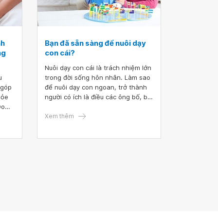
nh
Bạn đã sẵn sàng để nuôi dạy
ng
con cái?
Nuôi dạy con cái là trách nhiệm lớn
u
trong đời sống hôn nhân. Làm sao
 góp
để nuôi dạy con ngoan, trở thành
hỏe
người có ích là điều các ông bố, bà
Do
mẹ tương lai quan tâm. Các chuyên
nh
gia đã thiết kế một số câu hỏi giúp
Xem thêm
bổ
bạn biết được mình đã sẵn sàng để
nuôi dạy con cái hay chưa.