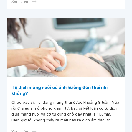
Xem thêm
Tụ dịch màng nuôi có ảnh hưởng đến thai nhi
không?
Chào bác sĩ! Tôi đang mang thai được khoảng 8 tuần. Vừa
rồi đi siêu âm ở phòng khám tư, bác sĩ kết luận có tụ dịch
giữa màng nuôi và cơ tử cung chỗ dày nhất là 11.6mm.
Hiện giờ tôi không thấy ra máu hay ra dịch âm đạo, thi
thoảng đau bụng lâm râm, tần suất 1-2 ngày đau 1-2 lần
trong thời gian ngắn. Bác sĩ siêu âm khuyên hạn chế đi lại
Xem thêm