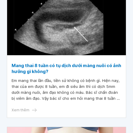
Mang thai 8 tuần có tụ dịch dưới màng nuôi có ảnh
hưởng gì không?
Em mang thai lần đầu, tiền sử không có bệnh gì. Hiện nay,
thai của em được 8 tuần, em đi siêu âm thì có dịch 5mm
dưới màng nuôi, âm đạo không có máu. Bác sĩ chẩn đoán
bị viêm âm đạo. Vậy bác sĩ cho em hỏi mang thai 8 tuần có
tụ dịch dưới màng nuôi có ảnh hưởng gì không. Nó có tự
hết không. Viêm âm đạo có ảnh hưởng đến sự phát triển
Xem thêm
của thai nhi không