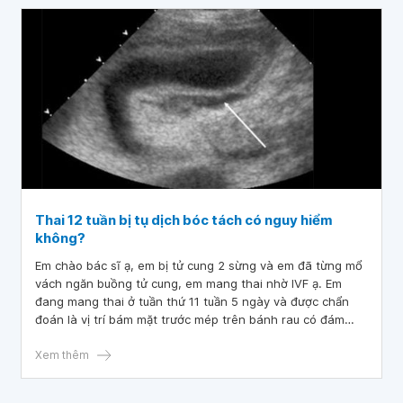
Thai 12 tuần bị tụ dịch bóc tách có nguy hiểm
không?
Em chào bác sĩ ạ, em bị tử cung 2 sừng và em đã từng mổ
vách ngăn buồng tử cung, em mang thai nhờ IVF ạ. Em
đang mang thai ở tuần thứ 11 tuần 5 ngày và được chẩn
đoán là vị trí bám mặt trước mép trên bánh rau có đám
bóc tách dài 52mm bề dày 12mm trưởng thành độ "0", khi
thai ở tuần thứ 7 em bị gia huyết và lên viện nằm được 11
Xem thêm
hôm sau lại bị ra thêm 1 lần huyết nữa và đi siêu âm được
chẩn đoán là bị tụ dịch bóc tách đến nay thai đã được 11