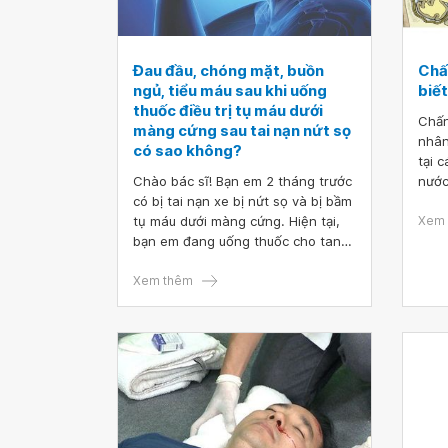
Đau đầu, chóng mặt, buồn
Chấ
ngủ, tiểu máu sau khi uống
biết
thuốc điều trị tụ máu dưới
Chấn
màng cứng sau tai nạn nứt sọ
nhân
có sao không?
tại 
Chào bác sĩ! Bạn em 2 tháng trước
nước
có bị tai nạn xe bị nứt sọ và bị bầm
thươ
tụ máu dưới màng cứng. Hiện tại,
hỏi 
Xem 
bạn em đang uống thuốc cho tan
máy 
máu bầm nhưng đến hôm nay thì
phục
có triệu chứng đau đầu chóng mặt,
Xem thêm
hay buồn ngủ ạ và bị tiểu ra máu.
Vậy bác sĩ cho em hỏi đau đầu,
chóng mặt, buồn ngủ, tiểu máu sau
khi uống thuốc điều trị tụ máu dưới
màng cứng sau tai nạn nứt sọ có
sao không? Mong bác sĩ tư vấn và
giải đáp. Em xin chân thành cảm
ơn!