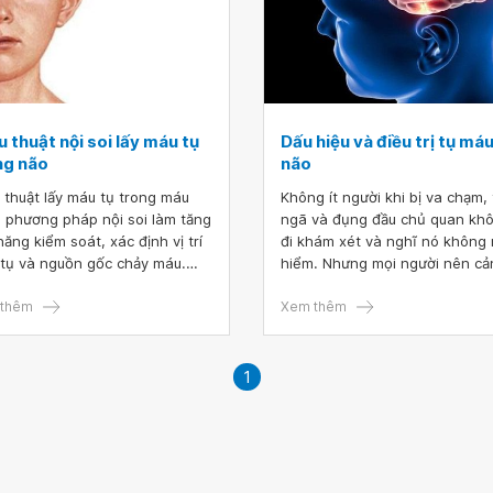
 thuật nội soi lấy máu tụ
Dấu hiệu và điều trị tụ má
ng não
não
 thuật lấy máu tụ trong máu
Không ít người khi bị va chạm, 
 phương pháp nội soi làm tăng
ngã và đụng đầu chủ quan kh
năng kiểm soát, xác định vị trí
đi khám xét và nghĩ nó không
tụ và nguồn gốc chảy máu.
hiểm. Nhưng mọi người nên cả
cạnh đó, phương pháp này
giác, đó có thể nguyên nhân 
giúp người thực hiện quan sát
thêm
ra tụ máu não. Trong nhiều tr
Xem thêm
 rãi để lấy hết máu tụ và cầm
hợp, những khối tụ máu não c
gây ra các biến chứng.
1