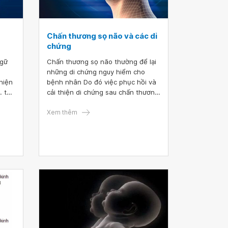
Chấn thương sọ não và các di
chứng
ngữ
Chấn thương sọ não thường để lại
những di chứng nguy hiểm cho
hiện
bệnh nhân Do đó việc phục hồi và
. tùy
cải thiện di chứng sau chấn thương
ng
sọ não là điều vô cùng quan trọng.
Xem thêm