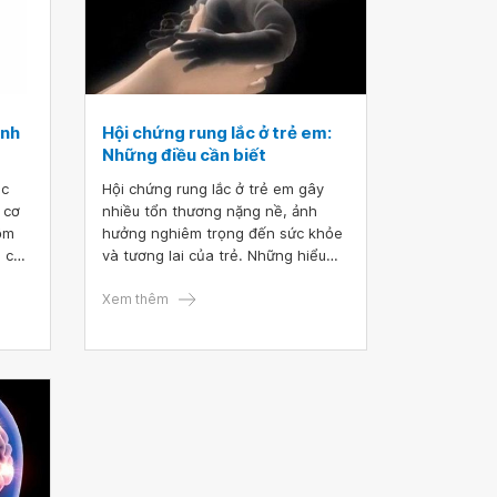
inh
Hội chứng rung lắc ở trẻ em:
Những điều cần biết
ác
Hội chứng rung lắc ở trẻ em gây
 cơ
nhiều tổn thương nặng nề, ảnh
ồm
hưởng nghiêm trọng đến sức khỏe
g của
và tương lai của trẻ. Những hiểu
h
biết về hội chứng rung lắc sẽ giúp
các bậc cha mẹ có biện pháp đề
Xem thêm
tạo
phòng hiệu quả, giảm nguy cơ hội
biên
chứng xảy ra với con mình.