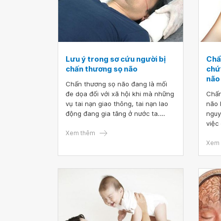
Lưu ý trong sơ cứu người bị
Chẩn
chấn thương sọ não
chứ
não
Chấn thương sọ não đang là mối
đe dọa đối với xã hội khi mà những
Chấn
vụ tai nạn giao thông, tai nạn lao
não 
động đang gia tăng ở nước ta.
nguy
Nguyên nhân chính gây chấn
việc
thương sọ não là tai nạn giao
Xem thêm
hồi 
thông, rồi đến té ngã, tai nạn lao
vô c
Xem 
động, tai nạn bất cẩn hay thể thao.