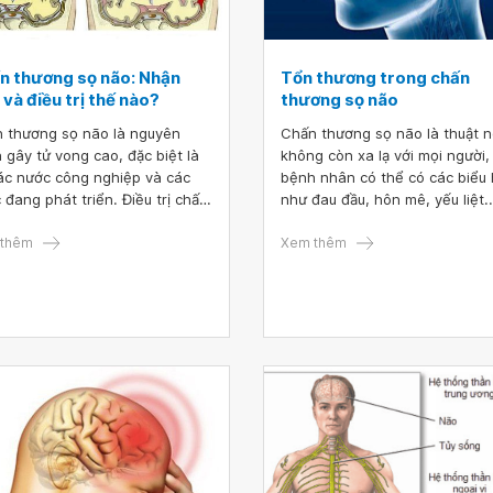
n thương sọ não: Nhận
Tổn thương trong chấn
 và điều trị thế nào?
thương sọ não
 thương sọ não là nguyên
Chấn thương sọ não là thuật 
 gây tử vong cao, đặc biệt là
không còn xa lạ với mọi người,
các nước công nghiệp và các
bệnh nhân có thể có các biểu 
 đang phát triển. Điều trị chấn
như đau đầu, hôn mê, yếu liệt..
ng sọ não khá phức tạp, đòi
theo mức độ và vị trí tổn thươ
yếu tố chuyên môn, các thiết bị
thêm
của não bộ.
Xem thêm
móc hiện đại và thời gian hồi
 chức năng lâu dài