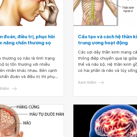
 đoán, điều trị, phục hồi
Cấu tạo và cách hệ thần k
c năng chấn thương sọ
trung ương hoạt động
Các sợi dây thần kinh mang c
 thương sọ não là tình trạng
thông điệp chuyển qua lại giữa
bộ bị tổn thương với nhiều
thể và não bộ. Hệ thần kinh g
ên nhân khác nhau. Bên cạnh
có hai phần là não và tủy sốn
 chẩn đoán và điều trị thì phục
bạn tạo nên hệ thống thần kin
chức năng chấn thương sọ não
trung ương, các dây thần kinh
Xem thêm
ùng quan trọng.
thêm
trong phần còn lại của cơ thể 
nên hệ thống thần kinh ngoại 
của bạn.