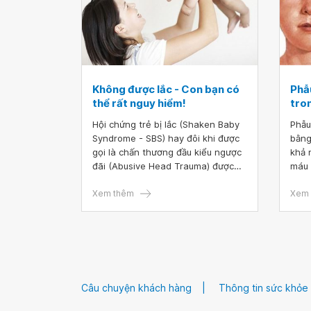
Không được lắc - Con bạn có
Phẫu
thể rất nguy hiểm!
tro
Hội chứng trẻ bị lắc (Shaken Baby
Phẫu
Syndrome - SBS) hay đôi khi được
bằng
gọi là chấn thương đầu kiểu ngược
khả 
đãi (Abusive Head Trauma) được
máu 
mô tả lần đầu tiên vào những năm
Bên 
1970, nhưng được sự chú ý và
Xem thêm
còn 
Xem 
nghiên cứu đặc biệt vào khoảng 10
rộng
năm gần đây
máu.
Câu chuyện khách hàng
Thông tin sức khỏe