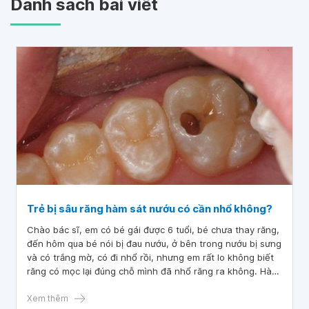
Danh sách bài viết
Trẻ bị sâu răng hàm sát nướu có cần nhổ không?
Chào bác sĩ, em có bé gái được 6 tuổi, bé chưa thay răng,
đến hôm qua bé nói bị đau nướu, ở bên trong nướu bị sưng
và có trắng mờ, có đi nhổ rồi, nhưng em rất lo không biết
răng có mọc lại đúng chỗ mình đã nhổ răng ra không. Hàm
trên bé bị sâu răng sát nướu, mình có cần nhỏ không ạ?
Mong bác sĩ tư vấn giúp!
Xem thêm