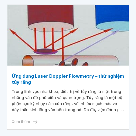
sức khỏe của chúng là rất quan trọng để bảo vệ sức khỏe
của răng miệng và tổng thể cơ thể. Trong bài viết này,
chúng ta sẽ tìm hiểu về ống tủy răng của người già trưởng
thành và những yếu tố ảnh hưởng đến sức khỏe của
chúng.
Ứng dụng Laser Doppler Flowmetry – thử nghiệm
tủy răng
Trong lĩnh vực nha khoa, điều trị về tủy răng là một trong
những vấn đề phổ biến và quan trọng. Tủy răng là một bộ
phận cực kỳ nhạy cảm của răng, với nhiều mạch máu và
dây thần kinh lồng vào bên trong nó. Do đó, việc đánh giá
lưu lượng máu trong tủy răng và tính chất của nó là rất
quan trọng để đưa ra quyết định điều trị phù hợp. Trong
Xem thêm
thời gian gần đây, Laser Doppler Flowmetry (LDF) đã được
sử dụng để đánh giá lưu lượng máu trong tủy răng và xác