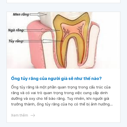
Ống tủy răng của người già sẽ như thế nào?
Ống tủy răng là một phần quan trọng trong cấu trúc của
răng và có vai trò quan trọng trong việc cung cấp dinh
dưỡng và oxy cho tế bào răng. Tuy nhiên, khi người già
trưởng thành, ống tủy răng của họ có thể bị ảnh hưởng
bởi nhiều yếu tố khác nhau, bao gồm quá trình lão hóa,
các vấn đề về sức khỏe răng miệng và các tác nhân bên
Xem thêm
ngoài. Việc hiểu rõ về những thay đổi của ống tủy răng khi
người già trưởng thành và những yếu tố ảnh hưởng đến