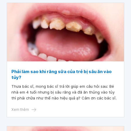
định tính chất lưu thông máu của nó. Trong bài viết này,
chúng ta sẽ tìm hiểu về ứng dụng của LDF trong thử
nghiệm tủy răng, cũng như những hạn chế và tiềm năng
của phương pháp này trong lĩnh vực nha khoa.
Phải làm sao khi răng sữa của trẻ bị sâu ăn vào
tủy?
Thưa bác sĩ, mong bác sĩ trả lời giúp em câu hỏi sau: Bé
nhà em 4 tuổi nhưng bị sâu răng và đã ăn thủng vào tủy
thì phải chữa như thế nào hiệu quả ạ? Cảm ơn các bác sĩ.
Xem thêm