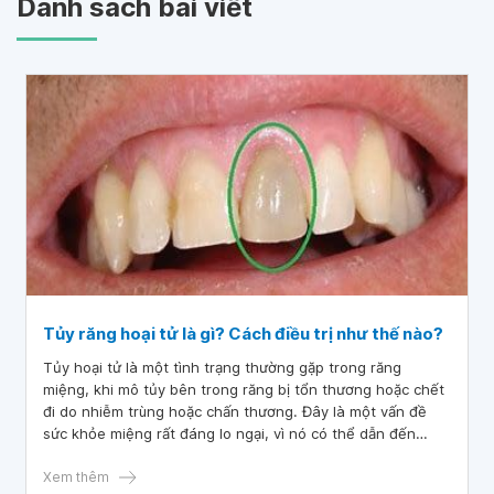
Danh sách bài viết
Tủy răng hoại tử là gì? Cách điều trị như thế nào?
Tủy hoại tử là một tình trạng thường gặp trong răng
miệng, khi mô tủy bên trong răng bị tổn thương hoặc chết
đi do nhiễm trùng hoặc chấn thương. Đây là một vấn đề
sức khỏe miệng rất đáng lo ngại, vì nó có thể dẫn đến
những biến chứng nghiêm trọng, bao gồm viêm nhiễm và
mất răng.
Xem thêm