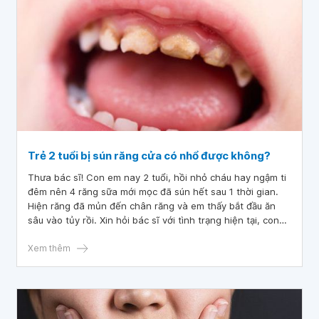
Trẻ 2 tuổi bị sún răng cửa có nhổ được không?
Thưa bác sĩ! Con em nay 2 tuổi, hồi nhỏ cháu hay ngậm ti
đêm nên 4 răng sữa mới mọc đã sún hết sau 1 thời gian.
Hiện răng đã mủn đến chân răng và em thấy bắt đầu ăn
sâu vào tủy rồi. Xin hỏi bác sĩ với tình trạng hiện tại, con
em có nhổ răng được không ạ?
Xem thêm