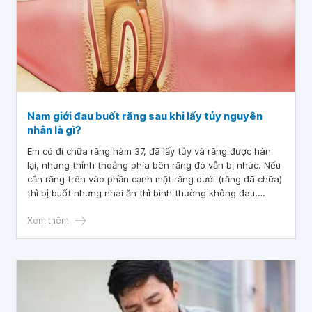
Nam giới đau buốt răng sau khi lấy tủy nguyên
nhân là gì?
Em có đi chữa răng hàm 37, đã lấy tủy và răng được hàn
lại, nhưng thỉnh thoảng phía bên răng đó vẫn bị nhức. Nếu
cắn răng trên vào phần cạnh mặt răng dưới (răng đã chữa)
thì bị buốt nhưng nhai ăn thì bình thường không đau,
không buốt. Em có đến chỗ chữa để bác sĩ kiểm tra , họ
nói răng rất tốt không vấn đề gì, bác sĩ cũng gõ gõ vào
Xem thêm
mặt răng thì không đau, có cả phim chụp. Vậy bác sĩ cho
em hỏi nam giới đau buốt răng sau khi lấy tủy nguyên nhân
là gì? Chụp răng sứ khi nào? Em cảm ơn bác sĩ.