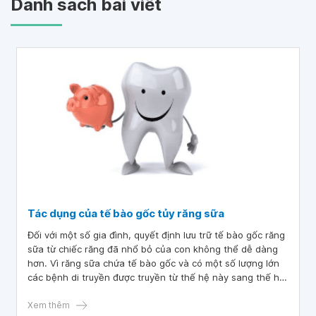
Danh sách bài viết
Tác dụng của tế bào gốc tủy răng sữa
Đối với một số gia đình, quyết định lưu trữ tế bào gốc răng
sữa từ chiếc răng đã nhổ bỏ của con không thể dễ dàng
hơn. Vì răng sữa chứa tế bào gốc và có một số lượng lớn
các bệnh di truyền được truyền từ thế hệ này sang thế hệ
khác đang bắt đầu đáp ứng với liệu pháp tế bào gốc, việc
bảo quản tế bào gốc từ răng sữa đang dần được quan tâm.
Xem thêm