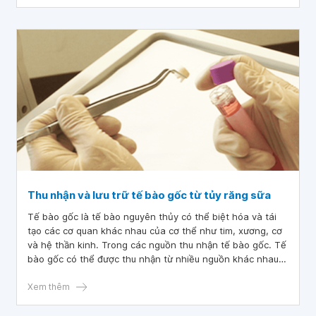
Thu nhận và lưu trữ tế bào gốc từ tủy răng sữa
Tế bào gốc là tế bào nguyên thủy có thể biệt hóa và tái
tạo các cơ quan khác nhau của cơ thể như tim, xương, cơ
và hệ thần kinh. Trong các nguồn thu nhận tế bào gốc. Tế
bào gốc có thể được thu nhận từ nhiều nguồn khác nhau
(tủy xương, mô mỡ, dây rốn,...), mỗi nguồn có những ưu
nhược điểm riêng. Gần đây, tủy răng sữa là nguồn tế bào
Xem thêm
gốc nhận được nhiều sự quan tâm nghiên cứu của các nhà
khoa học trên thế giới.