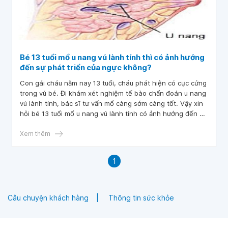
Bé 13 tuổi mổ u nang vú lành tính thì có ảnh hướng
đến sự phát triển của ngực không?
Con gái cháu năm nay 13 tuổi, cháu phát hiện có cục cứng
trong vú bé. Đi khám xét nghiệm tế bào chẩn đoán u nang
vú lành tính, bác sĩ tư vấn mổ càng sớm càng tốt. Vậy xin
hỏi bé 13 tuổi mổ u nang vú lành tính có ảnh hướng đến sự
phát triển của ngực không ạ? Hiện bé đang trong tuổi dậy
thì.
Xem thêm
1
Câu chuyện khách hàng
Thông tin sức khỏe