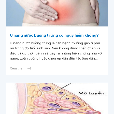
U nang nước buồng trứng có nguy hiểm không?
U nang nước buồng trứng là căn bệnh thường gặp ở phụ
nữ trong độ tuổi sinh sản. Nếu không được chẩn đoán và
điều trị kịp thời, bệnh sẽ gây ra những biến chứng như vỡ
nang, xoắn cuống hoặc chèn ép dẫn đến tắc ống dẫn
trứng, gây vô sinh và hiếm muộn. Cùng tìm hiểu thông tin
chi tiết trong bài viết này nhé.
Xem thêm