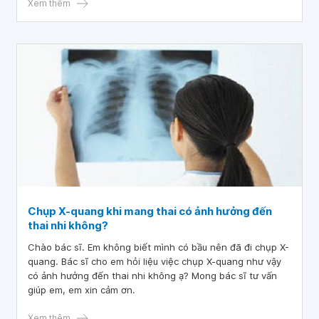
Vậy bác sĩ cho em hỏi trẻ 9 tuổi nổi hạch sau gáy nhưng
Xem thêm
không đau có nên mổ không ạ?
Chụp X-quang khi mang thai có ảnh hưởng đến
thai nhi không?
Chào bác sĩ. Em không biết mình có bầu nên đã đi chụp X-
quang. Bác sĩ cho em hỏi liệu việc chụp X-quang như vậy
có ảnh hưởng đến thai nhi không ạ? Mong bác sĩ tư vấn
giúp em, em xin cảm ơn.
Xem thêm