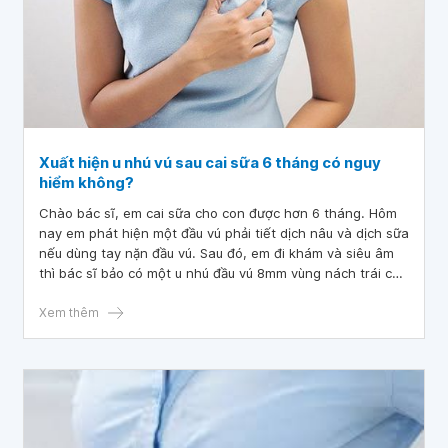
Xuất‌ ‌hiện‌ ‌u‌ ‌nhú‌ ‌vú‌ ‌sau‌ ‌cai‌ ‌sữa‌ ‌6‌ ‌tháng‌ ‌có‌ ‌nguy‌‌
hiểm‌ ‌không?‌
Chào bác sĩ, em cai sữa cho con được hơn 6 tháng. Hôm
nay em phát hiện một đầu vú phải tiết dịch nâu và dịch sữa
nếu dùng tay nặn đầu vú. Sau đó, em đi khám và siêu âm
thì bác sĩ bảo có một u nhú đầu vú 8mm vùng nách trái có
hạch 10mm, nhưng bác sĩ bảo hạch do viêm. Bác sĩ kết
luận bình thường nên theo dõi định kỳ. Vậy xuất hiện u nhú
Xem thêm
vú sau cai sữa 6 tháng có nguy hiểm không ạ? Và em nên
làm gì bây giờ ạ? Mong bác sĩ tư vấn giúp.