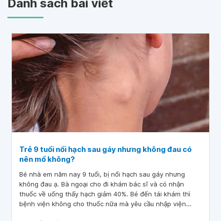
Danh sách bài viết
Trẻ 9 tuổi nổi hạch sau gáy nhưng không đau có
nên mổ không?
Bé nhà em năm nay 9 tuổi, bị nổi hạch sau gáy nhưng
không đau ạ. Bà ngoại cho đi khám bác sĩ và có nhận
thuốc về uống thấy hạch giảm 40%. Bé đến tái khám thì
bệnh viện không cho thuốc nữa mà yêu cầu nhập viện
theo dõi. Đầu tiên bác sĩ bảo tiêm, rùi sau đó yêu cầu mổ.