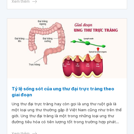
Xem thêm
Tỷ lệ sống sót của ung thư đại trực tràng theo
giai đoạn
Ung thư đại trực tràng hay còn gọi là ung thư ruột già là
một loại ung thư thường gặp ở Việt Nam cũng như trên thế
giới. Ung thư đại tràng là một trong những loại ung thư
đường tiêu hóa có tiên lượng tốt trong trường hợp phát
hiện khi bệnh còn ở giai đoạn sớm hoặc các tổn thương
tiền ung thư.
Xem thêm