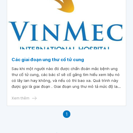
Các giai đoạn ung thư cổ tử cung
Sau khi một người nào đó được chẩn đoán mắc bệnh ung
thư cổ tử cung, các bác sĩ sẽ cố gắng tìm hiểu xem liệu nó
có lây lan hay không, và nếu có thì bao xa. Quá trình này
được gọi là giai đoạn . Giai đoạn ung thư mô tả mức độ lan
rộng của ung thư trong cơ thể. Nó giúp xác định mức độ
nghiêm trọng của bệnh ung thư và cách điều trị tốt. Giai
Xem thêm
đoạn là một trong những yếu tố quan trọng nhất trong
việc quyết định cách điều trị ung thư và xác định mức độ
1
thành công của việc điều trị.