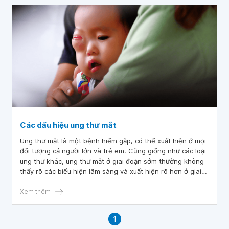
Các dấu hiệu ung thư mắt
Ung thư mắt là một bệnh hiếm gặp, có thể xuất hiện ở mọi
đối tượng cả người lớn và trẻ em. Cũng giống như các loại
ung thư khác, ung thư mắt ở giai đoạn sớm thường không
thấy rõ các biểu hiện lâm sàng và xuất hiện rõ hơn ở giai
đoạn sau. Chính vì vậy mà việc điều trị ung thư mắt không
mang lại hiệu quả cao và ảnh hưởng nghiêm trọng tới khả
Xem thêm
năng nhìn.
1