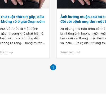
thư ruột thừa ít gặp, dấu
Ảnh hưởng muộn sau bức 
u không rõ ở giai đoạn sớm
đối với bệnh ung thư ruột
thư ruột thừa là một bệnh
Xạ trị ung thư ruột thừa có thể
 gặp, thường khó phát hiện ở
lại những ảnh hưởng muộn xuấ
 đoạn sớm do có những dấu
hiện sau vài tháng hoặc thậm 
 không rõ ràng. Thông thường
vài năm. Bức xạ điều trị ung th
 hay được phát hiện ở những
ruột thừa có thể tác động tiêu
 đoạn muộn, khi có những dấu
thêm
đến những cơ quan như ruột, 
Xem thêm
 di căn. Ung thư ruột thừa có
quang, da, bộ phận và chức n
iều trị được và kết quả điều trị
sinh sản,...
tốt, nếu phát hiện càng sớm
1
tỷ lệ chữa khỏi càng cao.