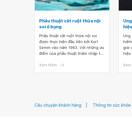
Phẫu thuật cắt ruột thừa nội
Ung 
soi ổ bụng
hiệ
Phẫu thuật cắt ruột thừa nội soi
Ung 
được thực hiện đầu tiên bởi Kurt
hiếm
Semm vào năm 1983. Với những ưu
giai
điểm của phẫu thuật thâm nhập tối
hiệu
thiểu, phương pháp này đã được
bệnh
áp dụng rộng rãi và trở nên phổ
Xem thêm
giai
Xem 
biến. Từ đó, được xem là tiêu
hiệu
chuẩn vàng trong điều trị viêm ruột
thể đ
thừa cấp và các bệnh lý khác như u
khá 
nhầy ruột thừa, ung thư ruột thừa.
thì 
Câu chuyện khách hàng
Thông tin sức khỏe