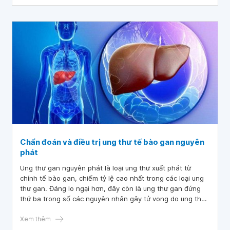
Chẩn đoán và điều trị ung thư tế bào gan nguyên
phát
Ung thư gan nguyên phát là loại ung thư xuất phát từ
chính tế bào gan, chiếm tỷ lệ cao nhất trong các loại ung
thư gan. Đáng lo ngại hơn, đây còn là ung thư gan đứng
thứ ba trong số các nguyên nhân gây tử vong do ung thư
trên toàn cầu. Nhưng nếu bệnh nhân phát hiện sớm và
điều trị kịp thời, tỷ lệ sống sót có thể cải thiện đáng kể.
Xem thêm